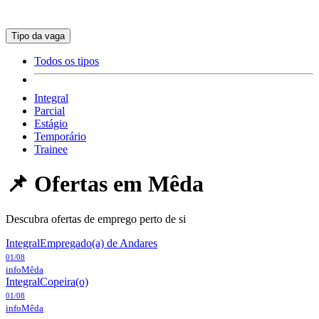
Tipo da vaga
Todos os tipos
Integral
Parcial
Estágio
Temporário
Trainee
📌 Ofertas em
Mêda
Descubra ofertas de emprego perto de si
Integral
Empregado(a) de Andares
01/08
info
Mêda
Integral
Copeira(o)
01/08
info
Mêda