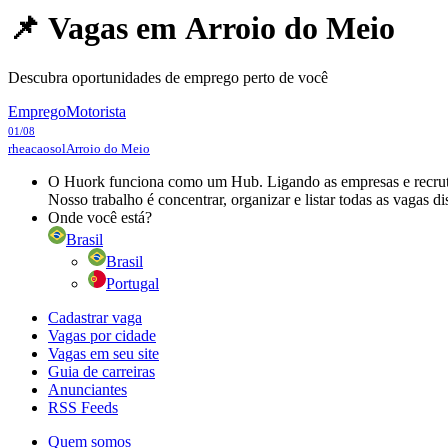
📌 Vagas em
Arroio do Meio
Descubra oportunidades de emprego perto de você
Emprego
Motorista
01/08
rheacaosol
Arroio do Meio
O Huork funciona como um Hub. Ligando as empresas e recrutad
Nosso trabalho é concentrar, organizar e listar todas as vagas d
Onde você está?
Brasil
Brasil
Portugal
Cadastrar vaga
Vagas por cidade
Vagas em seu site
Guia de carreiras
Anunciantes
RSS Feeds
Quem somos