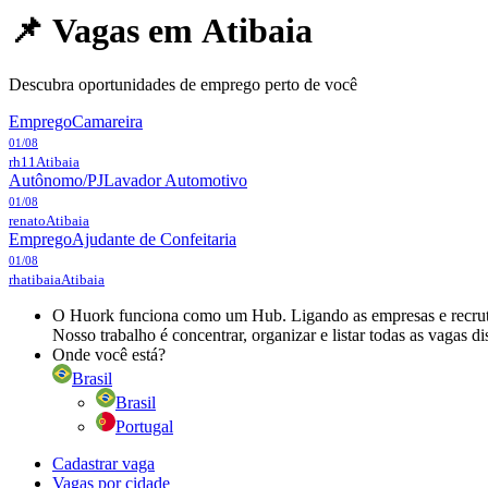
📌 Vagas em
Atibaia
Descubra oportunidades de emprego perto de você
Emprego
Camareira
01/08
rh11
Atibaia
Autônomo/PJ
Lavador Automotivo
01/08
renato
Atibaia
Emprego
Ajudante de Confeitaria
01/08
rhatibaia
Atibaia
O Huork funciona como um Hub. Ligando as empresas e recrutad
Nosso trabalho é concentrar, organizar e listar todas as vagas d
Onde você está?
Brasil
Brasil
Portugal
Cadastrar vaga
Vagas por cidade