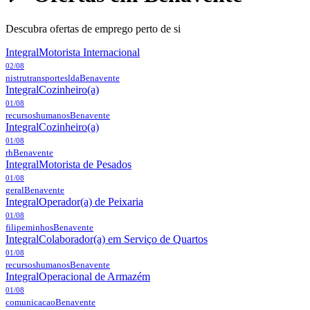
Descubra ofertas de emprego perto de si
Integral
Motorista Internacional
02/08
nistrutransporteslda
Benavente
Integral
Cozinheiro(a)
01/08
recursoshumanos
Benavente
Integral
Cozinheiro(a)
01/08
rh
Benavente
Integral
Motorista de Pesados
01/08
geral
Benavente
Integral
Operador(a) de Peixaria
01/08
filipeminhos
Benavente
Integral
Colaborador(a) em Serviço de Quartos
01/08
recursoshumanos
Benavente
Integral
Operacional de Armazém
01/08
comunicacao
Benavente