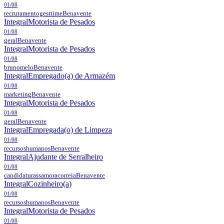
01/08
recrutamentogesttime
Benavente
Integral
Motorista de Pesados
01/08
geral
Benavente
Integral
Motorista de Pesados
01/08
brunomelo
Benavente
Integral
Empregado(a) de Armazém
01/08
marketing
Benavente
Integral
Motorista de Pesados
01/08
geral
Benavente
Integral
Empregada(o) de Limpeza
01/08
recursoshumanos
Benavente
Integral
Ajudante de Serralheiro
01/08
candidaturassamoracorreia
Benavente
Integral
Cozinheiro(a)
01/08
recursoshumanos
Benavente
Integral
Motorista de Pesados
01/08