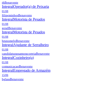
rh
Benavente
Integral
Operador(a) de Peixaria
01/08
filipeminhos
Benavente
Integral
Motorista de Pesados
01/08
geral
Benavente
Integral
Motorista de Pesados
01/08
brunomelo
Benavente
Integral
Ajudante de Serralheiro
01/08
candidaturassamoracorreia
Benavente
Integral
Cozinheiro(a)
01/08
comunicacao
Benavente
Integral
Empregado de Armazém
15/06
bglass
Benavente