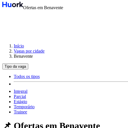
Ofertas em Benavente
Início
Vagas por cidade
Benavente
Tipo da vaga
Todos os tipos
Integral
Parcial
Estágio
Temporário
Trainee
📌 Ofertas em
Benavente