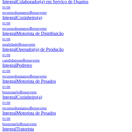
Integral
Colaborador(a) em Serviço de Quartos
01/08
recursoshumanos
Benavente
Integral
Cozinheiro(a)
01/08
recursoshumanos
Benavente
Integral
Motorista de Distribuição
01/08
qualidade
Benavente
Integral
Operador(a) de Produção
01/08
candidaturas
Benavente
Integral
Pedreiro
01/08
recursoshumanos
Benavente
Integral
Motorista de Pesados
01/08
brunomelo
Benavente
Integral
Cozinheiro(a)
01/08
recursoshumanos
Benavente
Integral
Motorista de Pesados
01/08
brunomelo
Benavente
Integral
Tratorista