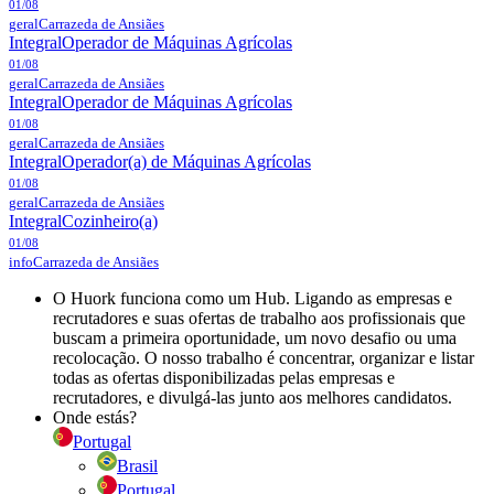
01/08
geral
Carrazeda de Ansiães
Integral
Operador de Máquinas Agrícolas
01/08
geral
Carrazeda de Ansiães
Integral
Operador de Máquinas Agrícolas
01/08
geral
Carrazeda de Ansiães
Integral
Operador(a) de Máquinas Agrícolas
01/08
geral
Carrazeda de Ansiães
Integral
Cozinheiro(a)
01/08
info
Carrazeda de Ansiães
O Huork funciona como um Hub. Ligando as empresas e
recrutadores e suas ofertas de trabalho aos profissionais que
buscam a primeira oportunidade, um novo desafio ou uma
recolocação. O nosso trabalho é concentrar, organizar e listar
todas as ofertas disponibilizadas pelas empresas e
recrutadores, e divulgá-las junto aos melhores candidatos.
Onde estás?
Portugal
Brasil
Portugal