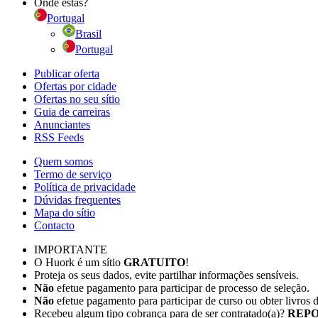
Onde estás?
Portugal
Brasil
Portugal
Publicar oferta
Ofertas por cidade
Ofertas no seu sítio
Guia de carreiras
Anunciantes
RSS Feeds
Quem somos
Termo de serviço
Política de privacidade
Dúvidas frequentes
Mapa do sítio
Contacto
IMPORTANTE
O Huork é um sítio
GRATUITO
!
Proteja os seus dados, evite partilhar informações sensíveis.
Não
efetue pagamento para participar de processo de seleção.
Não
efetue pagamento para participar de curso ou obter livros 
Recebeu algum tipo cobrança para de ser contratado(a)?
REPO