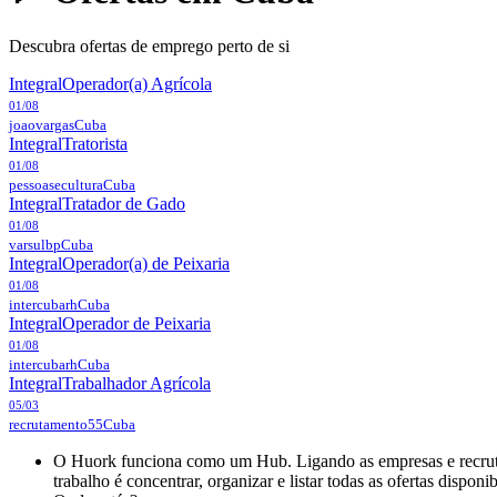
Descubra ofertas de emprego perto de si
Integral
Operador(a) Agrícola
01/08
joaovargas
Cuba
Integral
Tratorista
01/08
pessoasecultura
Cuba
Integral
Tratador de Gado
01/08
varsulbp
Cuba
Integral
Operador(a) de Peixaria
01/08
intercubarh
Cuba
Integral
Operador de Peixaria
01/08
intercubarh
Cuba
Integral
Trabalhador Agrícola
05/03
recrutamento55
Cuba
O Huork funciona como um Hub. Ligando as empresas e recrutad
trabalho é concentrar, organizar e listar todas as ofertas dispon