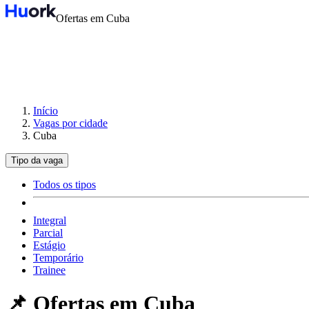
Ofertas em Cuba
Início
Vagas por cidade
Cuba
Tipo da vaga
Todos os tipos
Integral
Parcial
Estágio
Temporário
Trainee
📌 Ofertas em
Cuba