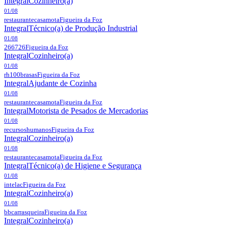
Integral
Cozinheiro(a)
01/08
restaurantecasamota
Figueira da Foz
Integral
Técnico(a) de Produção Industrial
01/08
266726
Figueira da Foz
Integral
Cozinheiro(a)
01/08
rh100brasas
Figueira da Foz
Integral
Ajudante de Cozinha
01/08
restaurantecasamota
Figueira da Foz
Integral
Motorista de Pesados de Mercadorias
01/08
recursoshumanos
Figueira da Foz
Integral
Cozinheiro(a)
01/08
restaurantecasamota
Figueira da Foz
Integral
Técnico(a) de Higiene e Segurança
01/08
intelac
Figueira da Foz
Integral
Cozinheiro(a)
01/08
bbcarrasqueira
Figueira da Foz
Integral
Cozinheiro(a)