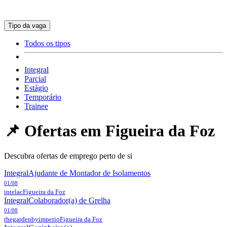
Tipo da vaga
Todos os tipos
Integral
Parcial
Estágio
Temporário
Trainee
📌 Ofertas em
Figueira da Foz
Descubra ofertas de emprego perto de si
Integral
Ajudante de Montador de Isolamentos
01/08
intelac
Figueira da Foz
Integral
Colaborador(a) de Grelha
01/08
thegardenbyimperio
Figueira da Foz