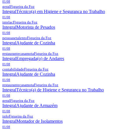
01/08
geral
Figueira da Foz
Integral
Técnico(a) em Higiene e Segurança no Trabalho
01/08
intelac
Figueira da Foz
Integral
Motorista de Pesados
01/08
pessoasetalento
Figueira da Foz
Integral
Ajudante de Cozinha
01/08
restaurantecasamota
Figueira da Foz
Integral
Empregada(o) de Andares
01/08
contabilidade
Figueira da Foz
Integral
Ajudante de Cozinha
01/08
restaurantecasamota
Figueira da Foz
Integral
Técnico(a) de Higiene e Segurança no Trabalho
01/08
geral
Figueira da Foz
Integral
Ajudante de Armazém
01/08
info
Figueira da Foz
Integral
Montador de Isolamentos
01/08