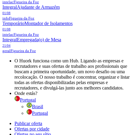
intelac
Figueira da Foz
Integral
Ajudante de Armazém
01/08
info
Figueira da Foz
Temporário
Montador de Isolamentos
01/08
intelac
Figueira da Foz
Integral
Empregada(o) de Mesa
21/04
geral
Figueira da Foz
O Huork funciona como um Hub. Ligando as empresas e
recrutadores e suas ofertas de trabalho aos profissionais que
buscam a primeira oportunidade, um novo desafio ou uma
recolocação. O nosso trabalho é concentrar, organizar e listar
todas as ofertas disponibilizadas pelas empresas e
recrutadores, e divulgá-las junto aos melhores candidatos.
Onde estás?
Portugal
Brasil
Portugal
Publicar oferta
Ofertas por cidade
Ofertas no seu sítio