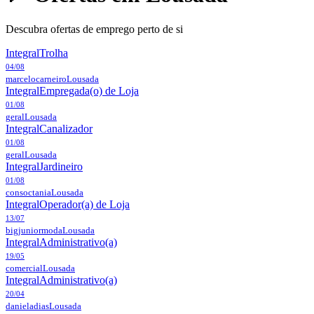
Descubra ofertas de emprego perto de si
Integral
Trolha
04/08
marcelocarneiro
Lousada
Integral
Empregada(o) de Loja
01/08
geral
Lousada
Integral
Canalizador
01/08
geral
Lousada
Integral
Jardineiro
01/08
consoctania
Lousada
Integral
Operador(a) de Loja
13/07
bigjuniormoda
Lousada
Integral
Administrativo(a)
19/05
comercial
Lousada
Integral
Administrativo(a)
20/04
danieladias
Lousada