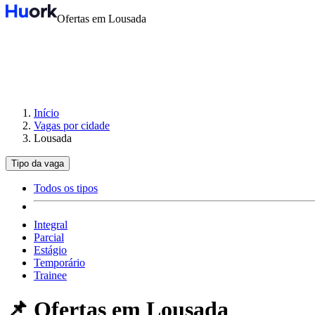
Ofertas em Lousada
Início
Vagas por cidade
Lousada
Tipo da vaga
Todos os tipos
Integral
Parcial
Estágio
Temporário
Trainee
📌 Ofertas em
Lousada