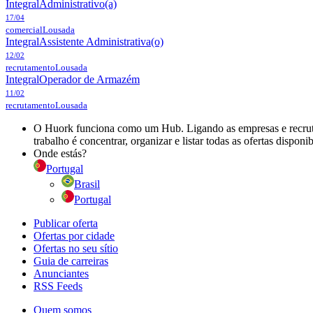
Integral
Administrativo(a)
17/04
comercial
Lousada
Integral
Assistente Administrativa(o)
12/02
recrutamento
Lousada
Integral
Operador de Armazém
11/02
recrutamento
Lousada
O Huork funciona como um Hub. Ligando as empresas e recrutad
trabalho é concentrar, organizar e listar todas as ofertas dispon
Onde estás?
Portugal
Brasil
Portugal
Publicar oferta
Ofertas por cidade
Ofertas no seu sítio
Guia de carreiras
Anunciantes
RSS Feeds
Quem somos