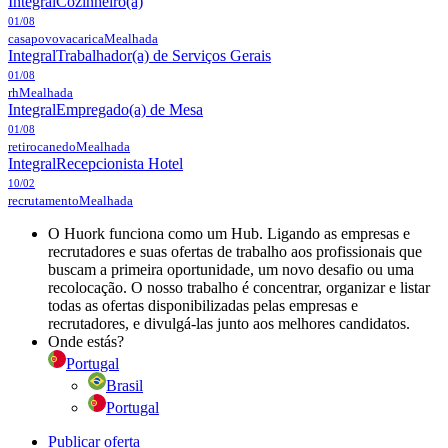
Integral
Cozinheiro(a)
01/08
casapovovacarica
Mealhada
Integral
Trabalhador(a) de Serviços Gerais
01/08
rh
Mealhada
Integral
Empregado(a) de Mesa
01/08
retirocanedo
Mealhada
Integral
Recepcionista Hotel
10/02
recrutamento
Mealhada
O Huork funciona como um Hub. Ligando as empresas e
recrutadores e suas ofertas de trabalho aos profissionais que
buscam a primeira oportunidade, um novo desafio ou uma
recolocação. O nosso trabalho é concentrar, organizar e listar
todas as ofertas disponibilizadas pelas empresas e
recrutadores, e divulgá-las junto aos melhores candidatos.
Onde estás?
Portugal
Brasil
Portugal
Publicar oferta