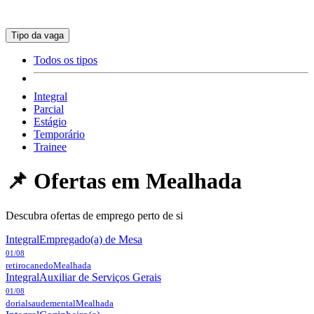
Tipo da vaga
Todos os tipos
Integral
Parcial
Estágio
Temporário
Trainee
📌 Ofertas em
Mealhada
Descubra ofertas de emprego perto de si
Integral
Empregado(a) de Mesa
01/08
retirocanedo
Mealhada
Integral
Auxiliar de Serviços Gerais
01/08
dorialsaudemental
Mealhada