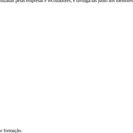
ibilizadas pelas empresas e recrutadores, e divulgá-las junto aos melhore
de formação.