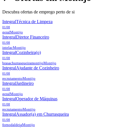
Descubra ofertas de emprego perto de si
Integral
Técnica de Limpeza
01/08
geral
Montijo
Integral
Diretor Financeiro
01/08
intelac
Montijo
Integral
Cozinheira(o)
01/08
brasachurrasqueiramontijo
Montijo
Integral
Ajudante de Cozinheiro
01/08
recrutamento
Montijo
Integral
Jardineiro
01/08
geral
Montijo
Integral
Operador de Máquinas
01/08
recrutamento
Montijo
Integral
Assador(a) em Churrasqueira
01/08
fornodaldeia
Montijo