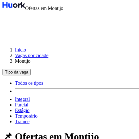
Ofertas em Montijo
Início
Vagas por cidade
Montijo
Tipo da vaga
Todos os tipos
Integral
Parcial
Estágio
Temporário
Trainee
📌 Ofertas em
Montijo