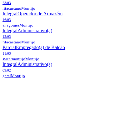
23/03
ritacaetano
Montijo
Integral
Operador de Armazém
16/03
anagomes
Montijo
Integral
Administrativo(a)
13/03
ritacaetano
Montijo
Parcial
Empregado(a) de Balcão
11/03
sweetmontijo
Montijo
Integral
Administrativo(a)
09/02
geral
Montijo