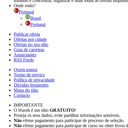
trabalho é concentrar, organizar e listar todas as ofertas dispon
Onde estás?
Portugal
Brasil
Portugal
Publicar oferta
Ofertas por cidade
Ofertas no seu sítio
Guia de carreiras
Anunciantes
RSS Feeds
Quem somos
Termo de serviço
Política de privacidade
Dúvidas frequentes
Mapa do sítio
Contacto
IMPORTANTE
O Huork é um sítio
GRATUITO
!
Proteja os seus dados, evite partilhar informações sensíveis.
Não
efetue pagamento para participar de processo de seleção.
Não
efetue pagamento para participar de curso ou obter livros 