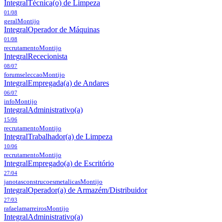
Integral
Técnica(o) de Limpeza
01/08
geral
Montijo
Integral
Operador de Máquinas
01/08
recrutamento
Montijo
Integral
Rececionista
08/07
forumseleccao
Montijo
Integral
Empregada(a) de Andares
06/07
info
Montijo
Integral
Administrativo(a)
15/06
recrutamento
Montijo
Integral
Trabalhador(a) de Limpeza
10/06
recrutamento
Montijo
Integral
Empregado(a) de Escritório
27/04
janotasconstrucoesmetalicas
Montijo
Integral
Operador(a) de Armazém/Distribuidor
27/03
rafaelamarreiros
Montijo
Integral
Administrativo(a)