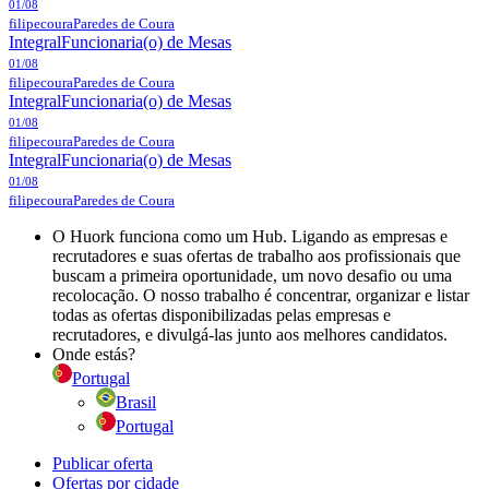
01/08
filipecoura
Paredes de Coura
Integral
Funcionaria(o) de Mesas
01/08
filipecoura
Paredes de Coura
Integral
Funcionaria(o) de Mesas
01/08
filipecoura
Paredes de Coura
Integral
Funcionaria(o) de Mesas
01/08
filipecoura
Paredes de Coura
O Huork funciona como um Hub. Ligando as empresas e
recrutadores e suas ofertas de trabalho aos profissionais que
buscam a primeira oportunidade, um novo desafio ou uma
recolocação. O nosso trabalho é concentrar, organizar e listar
todas as ofertas disponibilizadas pelas empresas e
recrutadores, e divulgá-las junto aos melhores candidatos.
Onde estás?
Portugal
Brasil
Portugal
Publicar oferta
Ofertas por cidade