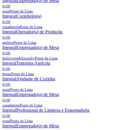
Integral
Empregado(a) de Mesa
01/08
geral
Ponte de Lima
Integral
Cozinheiro(a)
01/08
casadaterra
Ponte de Lima
Integral
Operador(a) de Produção
01/08
ateliers
Ponte de Lima
Integral
Empregado(a) de Mesa
01/08
theloversphilosophy
Ponte de Lima
Integral
Tratorista Agrícola
01/08
frosas
Ponte de Lima
Integral
Ajudante de Cozinha
01/08
geral
Ponte de Lima
Integral
Empregado(a) de Mesa
01/08
casadaterra
Ponte de Lima
Integral
Profissional de Limpeza e Engomadoria
01/08
geral
Ponte de Lima
Integral
Empregado(a) de Mesa