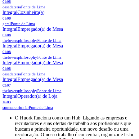
01/08
casadaterra
Ponte de Lima
Integral
Cozinheiro(a)
01/08
geral
Ponte de Lima
Integral
Empregado(a) de Mesa
01/08
theloversphilosophy
Ponte de Lima
Integral
Empregado(a) de Mesa
01/08
theloversphilosophy
Ponte de Lima
Integral
Empregado(a) de Mesa
01/08
casadaterra
Ponte de Lima
Integral
Empregado(a) de Mesa
03/07
theloversphilosophy
Ponte de Lima
Integral
Operador(a) de Loja
16/03
superaretriunfar
Ponte de Lima
O Huork funciona como um Hub. Ligando as empresas e
recrutadores e suas ofertas de trabalho aos profissionais que
buscam a primeira oportunidade, um novo desafio ou uma
recolocação. O nosso trabalho é concentrar, organizar e listar