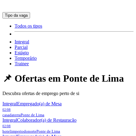
Tipo da vaga
Todos os tipos
Integral
Parcial
Estágio
Temporário
Trainee
📌 Ofertas em
Ponte de Lima
Descubra ofertas de emprego perto de si
Integral
Empregado(a) de Mesa
02/08
casadaterra
Ponte de Lima
Integral
Colaborador(a) de Restauração
02/08
hotelimperiodonorte
Ponte de Lima