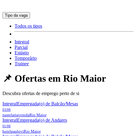
Tipo da vaga
Todos os tipos
Integral
Parcial
Estágio
Temporário
Trainee
📌 Ofertas em
Rio Maior
Descubra ofertas de emprego perto de si
Integral
Empregada(o) de Balcão/Mesas
03/08
pastelariavenida
Rio Maior
Integral
Empregada(o) de Andares
01/08
hotelpaulovi
Rio Maior