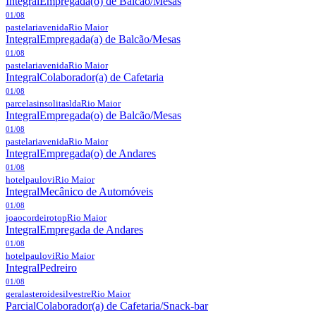
Integral
Empregada(o) de Balcão/Mesas
01/08
pastelariavenida
Rio Maior
Integral
Empregada(a) de Balcão/Mesas
01/08
pastelariavenida
Rio Maior
Integral
Colaborador(a) de Cafetaria
01/08
parcelasinsolitaslda
Rio Maior
Integral
Empregada(o) de Balcão/Mesas
01/08
pastelariavenida
Rio Maior
Integral
Empregada(o) de Andares
01/08
hotelpaulovi
Rio Maior
Integral
Mecânico de Automóveis
01/08
joaocordeirotop
Rio Maior
Integral
Empregada de Andares
01/08
hotelpaulovi
Rio Maior
Integral
Pedreiro
01/08
geralasteroidesilvestre
Rio Maior
Parcial
Colaborador(a) de Cafetaria/Snack-bar