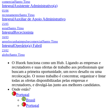
comercial
Santo Tirso
Integral
Assistente Administrativo(a)
05/06
recrutamento
Santo Tirso
Integral
Auxiliar de Apoio Administrativo
25/05
geral
Santo Tirso
Integral
Rececionista
16/03
angelocunhaimpulsecomercial
Santo Tirso
Integral
Operário(a) Fabril
23/02
alobo
Santo Tirso
O Huork funciona como um Hub. Ligando as empresas e
recrutadores e suas ofertas de trabalho aos profissionais que
buscam a primeira oportunidade, um novo desafio ou uma
recolocação. O nosso trabalho é concentrar, organizar e listar
todas as ofertas disponibilizadas pelas empresas e
recrutadores, e divulgá-las junto aos melhores candidatos.
Onde estás?
Portugal
Brasil
Portugal