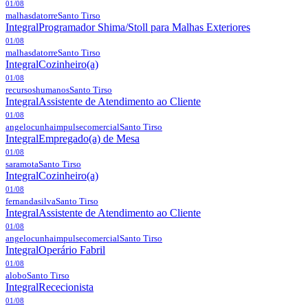
01/08
malhasdatorre
Santo Tirso
Integral
Programador Shima/Stoll para Malhas Exteriores
01/08
malhasdatorre
Santo Tirso
Integral
Cozinheiro(a)
01/08
recursoshumanos
Santo Tirso
Integral
Assistente de Atendimento ao Cliente
01/08
angelocunhaimpulsecomercial
Santo Tirso
Integral
Empregado(a) de Mesa
01/08
saramota
Santo Tirso
Integral
Cozinheiro(a)
01/08
fernandasilva
Santo Tirso
Integral
Assistente de Atendimento ao Cliente
01/08
angelocunhaimpulsecomercial
Santo Tirso
Integral
Operário Fabril
01/08
alobo
Santo Tirso
Integral
Rececionista
01/08