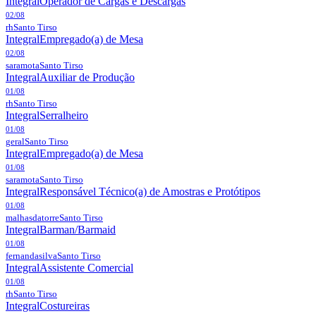
Integral
Operador de Cargas e Descargas
02/08
rh
Santo Tirso
Integral
Empregado(a) de Mesa
02/08
saramota
Santo Tirso
Integral
Auxiliar de Produção
01/08
rh
Santo Tirso
Integral
Serralheiro
01/08
geral
Santo Tirso
Integral
Empregado(a) de Mesa
01/08
saramota
Santo Tirso
Integral
Responsável Técnico(a) de Amostras e Protótipos
01/08
malhasdatorre
Santo Tirso
Integral
Barman/Barmaid
01/08
fernandasilva
Santo Tirso
Integral
Assistente Comercial
01/08
rh
Santo Tirso
Integral
Costureiras