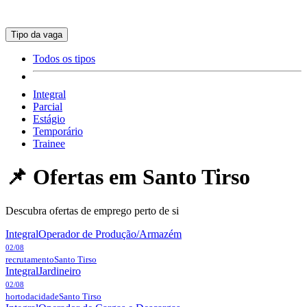
Tipo da vaga
Todos os tipos
Integral
Parcial
Estágio
Temporário
Trainee
📌 Ofertas em
Santo Tirso
Descubra ofertas de emprego perto de si
Integral
Operador de Produção/Armazém
02/08
recrutamento
Santo Tirso
Integral
Jardineiro
02/08
hortodacidade
Santo Tirso