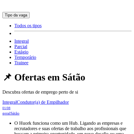
Tipo da vaga
Todos os tipos
Integral
Parcial
Estágio
Temporário
Trainee
📌 Ofertas em
Sátão
Descubra ofertas de emprego perto de si
Integral
Condutor(a) de Empilhador
01/08
geral
Sátão
O Huork funciona como um Hub. Ligando as empresas e
recrutadores e suas ofertas de trabalho aos profissionais que
buscam a primeira oportunidade, um novo desafio ou uma