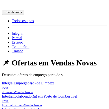
Tipo da vaga
Todos os tipos
Integral
Parcial
Estágio
Temporário
Trainee
📌 Ofertas em
Vendas Novas
Descubra ofertas de emprego perto de si
Integral
Empregada(o) de Limpeza
06/08
rhumanos
Vendas Novas
Integral
Colaborador(a) em Posto de Combustível
02/08
lppcombustiveis
Vendas Novas