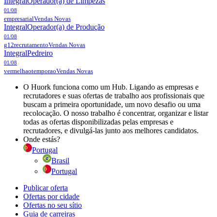
Integral
Operador(a) de Limpezas
01/08
empresarial
Vendas Novas
Integral
Operador(a) de Produção
01/08
g12recrutamento
Vendas Novas
Integral
Pedreiro
01/08
vermelhaotemporao
Vendas Novas
O Huork funciona como um Hub. Ligando as empresas e
recrutadores e suas ofertas de trabalho aos profissionais que
buscam a primeira oportunidade, um novo desafio ou uma
recolocação. O nosso trabalho é concentrar, organizar e listar
todas as ofertas disponibilizadas pelas empresas e
recrutadores, e divulgá-las junto aos melhores candidatos.
Onde estás?
Portugal
Brasil
Portugal
Publicar oferta
Ofertas por cidade
Ofertas no seu sítio
Guia de carreiras