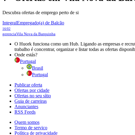
Descubra ofertas de emprego perto de si
Integral
Empregado(a) de Balcão
16/02
gerencia
Vila Nova da Barquinha
O Huork funciona como um Hub. Ligando as empresas e recrutad
trabalho é concentrar, organizar e listar todas as ofertas dispon
Onde estás?
Portugal
Brasil
Portugal
Publicar oferta
Ofertas por cidade
Ofertas no seu sítio
Guia de carreiras
Anunciantes
RSS Feeds
Quem somos
Termo de serviço
Política de privacidade