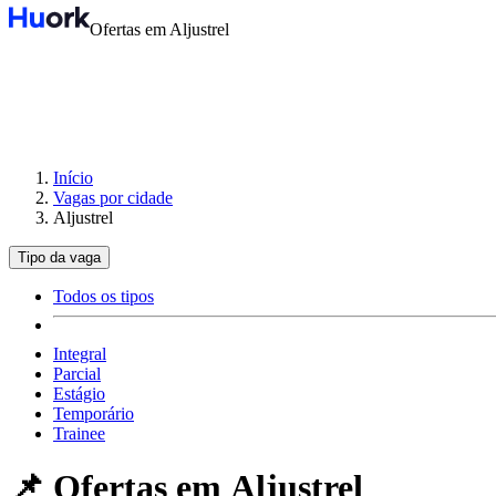
Ofertas em Aljustrel
Início
Vagas por cidade
Aljustrel
Tipo da vaga
Todos os tipos
Integral
Parcial
Estágio
Temporário
Trainee
📌 Ofertas em
Aljustrel