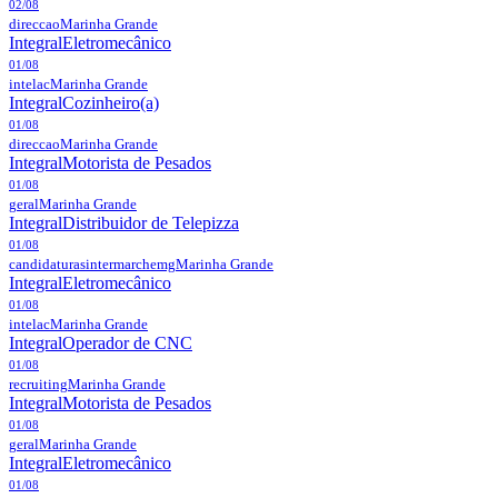
02/08
direccao
Marinha Grande
Integral
Eletromecânico
01/08
intelac
Marinha Grande
Integral
Cozinheiro(a)
01/08
direccao
Marinha Grande
Integral
Motorista de Pesados
01/08
geral
Marinha Grande
Integral
Distribuidor de Telepizza
01/08
candidaturasintermarchemg
Marinha Grande
Integral
Eletromecânico
01/08
intelac
Marinha Grande
Integral
Operador de CNC
01/08
recruiting
Marinha Grande
Integral
Motorista de Pesados
01/08
geral
Marinha Grande
Integral
Eletromecânico
01/08