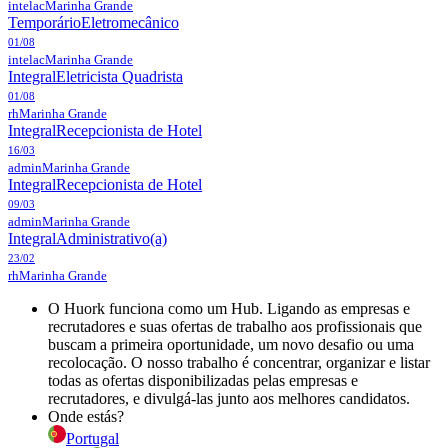
intelac
Marinha Grande
Temporário
Eletromecânico
01/08
intelac
Marinha Grande
Integral
Eletricista Quadrista
01/08
rh
Marinha Grande
Integral
Recepcionista de Hotel
16/03
admin
Marinha Grande
Integral
Recepcionista de Hotel
09/03
admin
Marinha Grande
Integral
Administrativo(a)
23/02
rh
Marinha Grande
O Huork funciona como um Hub. Ligando as empresas e
recrutadores e suas ofertas de trabalho aos profissionais que
buscam a primeira oportunidade, um novo desafio ou uma
recolocação. O nosso trabalho é concentrar, organizar e listar
todas as ofertas disponibilizadas pelas empresas e
recrutadores, e divulgá-las junto aos melhores candidatos.
Onde estás?
Portugal