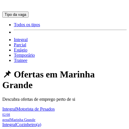
Tipo da vaga
Todos os tipos
Integral
Parcial
Estágio
Temporário
Trainee
📌 Ofertas em
Marinha
Grande
Descubra ofertas de emprego perto de si
Integral
Motorista de Pesados
02/08
geral
Marinha Grande
Integral
Cozinheiro(a)