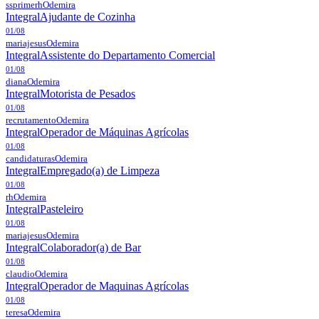
ssprimerh
Odemira
Integral
Ajudante de Cozinha
01/08
mariajesus
Odemira
Integral
Assistente do Departamento Comercial
01/08
diana
Odemira
Integral
Motorista de Pesados
01/08
recrutamento
Odemira
Integral
Operador de Máquinas Agrícolas
01/08
candidaturas
Odemira
Integral
Empregado(a) de Limpeza
01/08
rh
Odemira
Integral
Pasteleiro
01/08
mariajesus
Odemira
Integral
Colaborador(a) de Bar
01/08
claudio
Odemira
Integral
Operador de Maquinas Agrícolas
01/08
teresa
Odemira