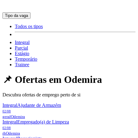
Tipo da vaga
Todos os tipos
Integral
Parcial
Estágio
Temporário
Trainee
📌 Ofertas em
Odemira
Descubra ofertas de emprego perto de si
Integral
Ajudante de Armazém
02/08
geral
Odemira
Integral
Empregado(a) de Limpeza
02/08
rh
Odemira