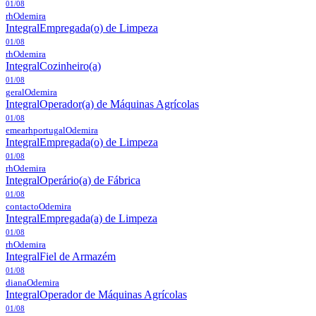
01/08
rh
Odemira
Integral
Empregada(o) de Limpeza
01/08
rh
Odemira
Integral
Cozinheiro(a)
01/08
geral
Odemira
Integral
Operador(a) de Máquinas Agrícolas
01/08
emearhportugal
Odemira
Integral
Empregada(o) de Limpeza
01/08
rh
Odemira
Integral
Operário(a) de Fábrica
01/08
contacto
Odemira
Integral
Empregada(a) de Limpeza
01/08
rh
Odemira
Integral
Fiel de Armazém
01/08
diana
Odemira
Integral
Operador de Máquinas Agrícolas
01/08