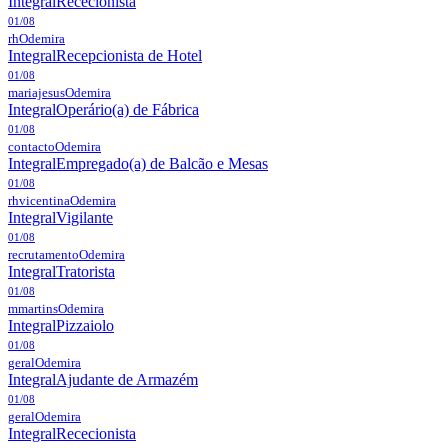
Integral
Rececionista
01/08
rh
Odemira
Integral
Recepcionista de Hotel
01/08
mariajesus
Odemira
Integral
Operário(a) de Fábrica
01/08
contacto
Odemira
Integral
Empregado(a) de Balcão e Mesas
01/08
rhvicentina
Odemira
Integral
Vigilante
01/08
recrutamento
Odemira
Integral
Tratorista
01/08
mmartins
Odemira
Integral
Pizzaiolo
01/08
geral
Odemira
Integral
Ajudante de Armazém
01/08
geral
Odemira
Integral
Rececionista