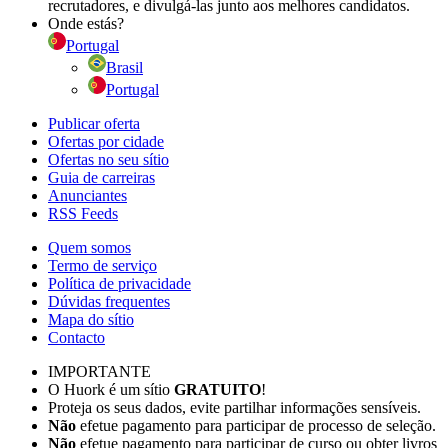
recrutadores, e divulgá-las junto aos melhores candidatos.
Onde estás?
Portugal
Brasil
Portugal
Publicar oferta
Ofertas por cidade
Ofertas no seu sítio
Guia de carreiras
Anunciantes
RSS Feeds
Quem somos
Termo de serviço
Política de privacidade
Dúvidas frequentes
Mapa do sítio
Contacto
IMPORTANTE
O Huork é um sítio
GRATUITO
!
Proteja os seus dados, evite partilhar informações sensíveis.
Não
efetue pagamento para participar de processo de seleção.
Não
efetue pagamento para participar de curso ou obter livros