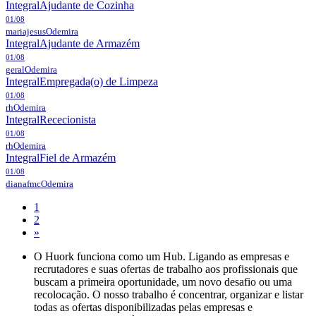
Integral
Ajudante de Cozinha
01/08
mariajesus
Odemira
Integral
Ajudante de Armazém
01/08
geral
Odemira
Integral
Empregada(o) de Limpeza
01/08
rh
Odemira
Integral
Rececionista
01/08
rh
Odemira
Integral
Fiel de Armazém
01/08
dianafmc
Odemira
1
2
»
O Huork funciona como um Hub. Ligando as empresas e
recrutadores e suas ofertas de trabalho aos profissionais que
buscam a primeira oportunidade, um novo desafio ou uma
recolocação. O nosso trabalho é concentrar, organizar e listar
todas as ofertas disponibilizadas pelas empresas e