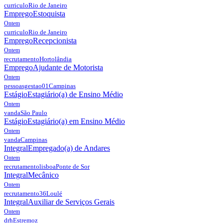
curriculo
Rio de Janeiro
Emprego
Estoquista
Ontem
curriculo
Rio de Janeiro
Emprego
Recepcionista
Ontem
recrutamento
Hortolândia
Emprego
Ajudante de Motorista
Ontem
pessoasgestao01
Campinas
Estágio
Estagiário(a) de Ensino Médio
Ontem
vanda
São Paulo
Estágio
Estagiário(a) em Ensino Médio
Ontem
vanda
Campinas
Integral
Empregado(a) de Andares
Ontem
recrutamentolisboa
Ponte de Sor
Integral
Mecânico
Ontem
recrutamento36
Loulé
Integral
Auxiliar de Serviços Gerais
Ontem
drh
Estremoz