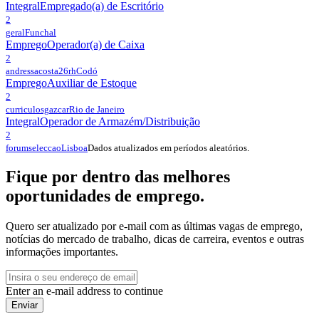
Integral
Empregado(a) de Escritório
2
geral
Funchal
Emprego
Operador(a) de Caixa
2
andressacosta26rh
Codó
Emprego
Auxiliar de Estoque
2
curriculosgazcar
Rio de Janeiro
Integral
Operador de Armazém/Distribuição
2
Dados atualizados em períodos aleatórios.
forumseleccao
Lisboa
Fique por dentro das melhores
oportunidades de emprego.
Quero ser atualizado por e-mail com as últimas vagas de emprego,
notícias do mercado de trabalho, dicas de carreira, eventos e outras
informações importantes.
Enter an e-mail address to continue
Enviar