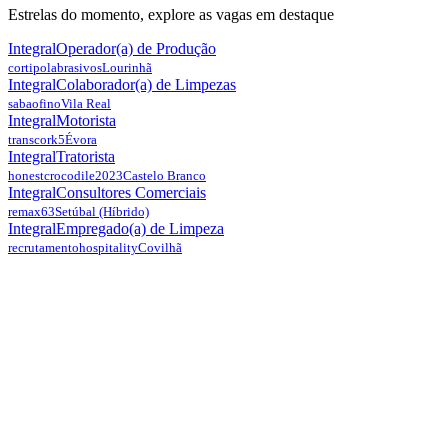
Estrelas do momento, explore as vagas em destaque
Integral
Operador(a) de Produção
cortipolabrasivos
Lourinhã
Integral
Colaborador(a) de Limpezas
sabaofino
Vila Real
Integral
Motorista
transcork5
Évora
Integral
Tratorista
honestcrocodile2023
Castelo Branco
Integral
Consultores Comerciais
remax63
Setúbal
(Híbrido)
Integral
Empregado(a) de Limpeza
recrutamentohospitality
Covilhã