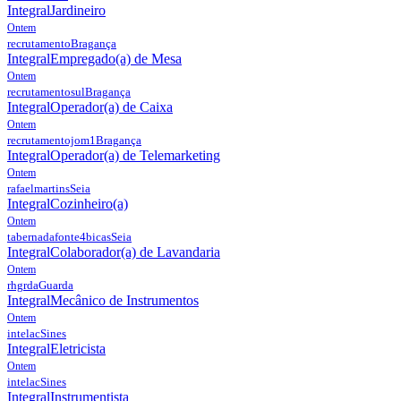
Integral
Jardineiro
Ontem
recrutamento
Bragança
Integral
Empregado(a) de Mesa
Ontem
recrutamentosul
Bragança
Integral
Operador(a) de Caixa
Ontem
recrutamentojom1
Bragança
Integral
Operador(a) de Telemarketing
Ontem
rafaelmartins
Seia
Integral
Cozinheiro(a)
Ontem
tabernadafonte4bicas
Seia
Integral
Colaborador(a) de Lavandaria
Ontem
rhgrda
Guarda
Integral
Mecânico de Instrumentos
Ontem
intelac
Sines
Integral
Eletricista
Ontem
intelac
Sines
Integral
Instrumentista