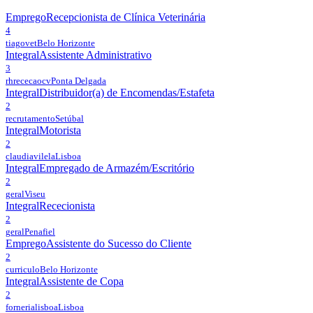
Emprego
Recepcionista de Clínica Veterinária
4
tiagovet
Belo Horizonte
Integral
Assistente Administrativo
3
rhrececaocv
Ponta Delgada
Integral
Distribuidor(a) de Encomendas/Estafeta
2
recrutamento
Setúbal
Integral
Motorista
2
claudiavilela
Lisboa
Integral
Empregado de Armazém/Escritório
2
geral
Viseu
Integral
Rececionista
2
geral
Penafiel
Emprego
Assistente do Sucesso do Cliente
2
curriculo
Belo Horizonte
Integral
Assistente de Copa
2
fornerialisboa
Lisboa