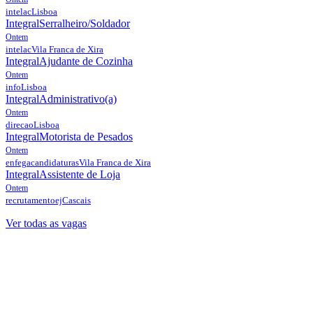
intelac
Lisboa
Integral
Serralheiro/Soldador
Ontem
intelac
Vila Franca de Xira
Integral
Ajudante de Cozinha
Ontem
info
Lisboa
Integral
Administrativo(a)
Ontem
direcao
Lisboa
Integral
Motorista de Pesados
Ontem
enfegacandidaturas
Vila Franca de Xira
Integral
Assistente de Loja
Ontem
recrutamentoej
Cascais
Ver todas as vagas