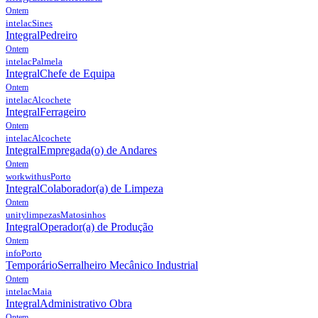
Ontem
intelac
Sines
Integral
Pedreiro
Ontem
intelac
Palmela
Integral
Chefe de Equipa
Ontem
intelac
Alcochete
Integral
Ferrageiro
Ontem
intelac
Alcochete
Integral
Empregada(o) de Andares
Ontem
workwithus
Porto
Integral
Colaborador(a) de Limpeza
Ontem
unitylimpezas
Matosinhos
Integral
Operador(a) de Produção
Ontem
info
Porto
Temporário
Serralheiro Mecânico Industrial
Ontem
intelac
Maia
Integral
Administrativo Obra
Ontem