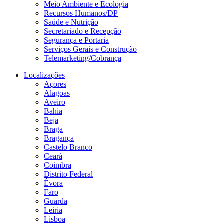
Meio Ambiente e Ecologia
Recursos Humanos/DP
Saúde e Nutrição
Secretariado e Recepção
Segurança e Portaria
Serviços Gerais e Construção
Telemarketing/Cobrança
Localizações
Açores
Alagoas
Aveiro
Bahia
Beja
Braga
Bragança
Castelo Branco
Ceará
Coimbra
Distrito Federal
Évora
Faro
Guarda
Leiria
Lisboa