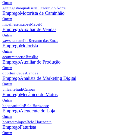
Ontem
gentegestaoqualiserv
Juazeiro do Norte
Emprego
Motorista de Caminhão
Ontem
imosinesemtabes
Maceió
Emprego
Auxiliar de Vendas
Ontem
weysmancoelho
Recanto das Emas
Emprego
Motorista
Ontem
acontratacerto
Brasília
Emprego
Auxiliar de Produção
Ontem
oportunidades
Canoas
Emprego
Analista de Marketing Digital
Ontem
unicarreirarh
Canoas
Emprego
Mecânico de Motos
Ontem
hopecapitalh
Belo Horizonte
Emprego
Atendente de Loja
Ontem
hcarneirolopes
Belo Horizonte
Emprego
Faturista
Ontem