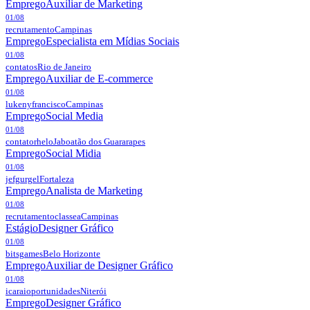
Emprego
Auxiliar de Marketing
01/08
recrutamento
Campinas
Emprego
Especialista em Mídias Sociais
01/08
contatos
Rio de Janeiro
Emprego
Auxiliar de E-commerce
01/08
lukenyfrancisco
Campinas
Emprego
Social Media
01/08
contatorhelo
Jaboatão dos Guararapes
Emprego
Social Midia
01/08
jefgurgel
Fortaleza
Emprego
Analista de Marketing
01/08
recrutamentoclassea
Campinas
Estágio
Designer Gráfico
01/08
bitsgames
Belo Horizonte
Emprego
Auxiliar de Designer Gráfico
01/08
icaraioportunidades
Niterói
Emprego
Designer Gráfico