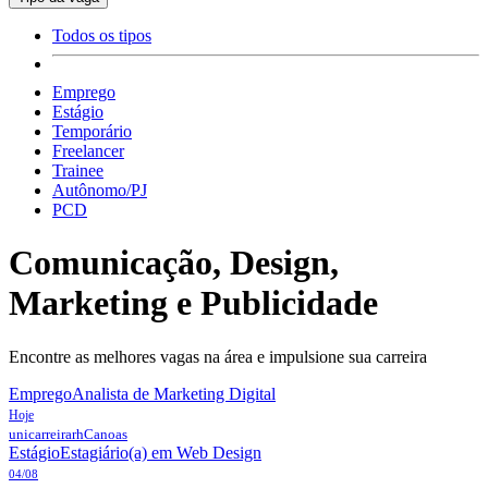
Todos os tipos
Emprego
Estágio
Temporário
Freelancer
Trainee
Autônomo/PJ
PCD
Comunicação, Design,
Marketing e Publicidade
Encontre as melhores vagas na área e impulsione sua carreira
Emprego
Analista de Marketing Digital
Hoje
unicarreirarh
Canoas
Estágio
Estagiário(a) em Web Design
04/08