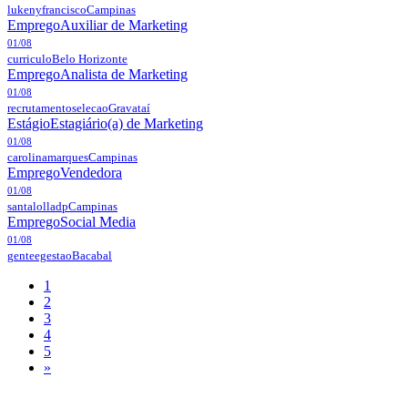
lukenyfrancisco
Campinas
Emprego
Auxiliar de Marketing
01/08
curriculo
Belo Horizonte
Emprego
Analista de Marketing
01/08
recrutamentoselecao
Gravataí
Estágio
Estagiário(a) de Marketing
01/08
carolinamarques
Campinas
Emprego
Vendedora
01/08
santalolladp
Campinas
Emprego
Social Media
01/08
genteegestao
Bacabal
1
2
3
4
5
»