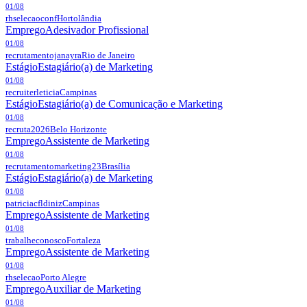
01/08
rhselecaoconf
Hortolândia
Emprego
Adesivador Profissional
01/08
recrutamentojanayra
Rio de Janeiro
Estágio
Estagiário(a) de Marketing
01/08
recruiterleticia
Campinas
Estágio
Estagiário(a) de Comunicação e Marketing
01/08
recruta2026
Belo Horizonte
Emprego
Assistente de Marketing
01/08
recrutamentomarketing23
Brasília
Estágio
Estagiário(a) de Marketing
01/08
patriciacfldiniz
Campinas
Emprego
Assistente de Marketing
01/08
trabalheconosco
Fortaleza
Emprego
Assistente de Marketing
01/08
rhselecao
Porto Alegre
Emprego
Auxiliar de Marketing
01/08