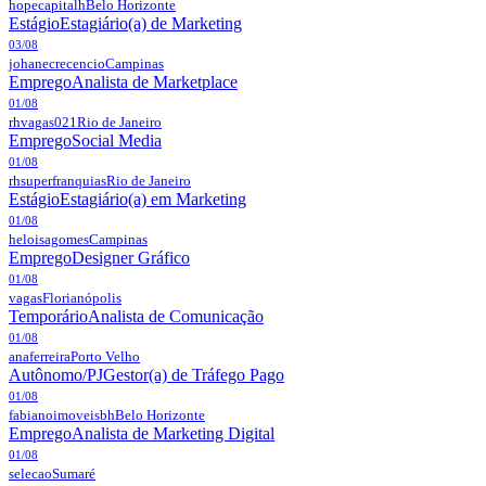
hopecapitalh
Belo Horizonte
Estágio
Estagiário(a) de Marketing
03/08
johanecrecencio
Campinas
Emprego
Analista de Marketplace
01/08
rhvagas021
Rio de Janeiro
Emprego
Social Media
01/08
rhsuperfranquias
Rio de Janeiro
Estágio
Estagiário(a) em Marketing
01/08
heloisagomes
Campinas
Emprego
Designer Gráfico
01/08
vagas
Florianópolis
Temporário
Analista de Comunicação
01/08
anaferreira
Porto Velho
Autônomo/PJ
Gestor(a) de Tráfego Pago
01/08
fabianoimoveisbh
Belo Horizonte
Emprego
Analista de Marketing Digital
01/08
selecao
Sumaré