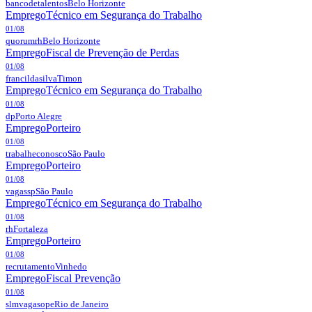
bancodetalentos
Belo Horizonte
Emprego
Técnico em Segurança do Trabalho
01/08
quorumrh
Belo Horizonte
Emprego
Fiscal de Prevenção de Perdas
01/08
francildasilva
Timon
Emprego
Técnico em Segurança do Trabalho
01/08
dp
Porto Alegre
Emprego
Porteiro
01/08
trabalheconosco
São Paulo
Emprego
Porteiro
01/08
vagassp
São Paulo
Emprego
Técnico em Segurança do Trabalho
01/08
rh
Fortaleza
Emprego
Porteiro
01/08
recrutamento
Vinhedo
Emprego
Fiscal Prevenção
01/08
slmvagasope
Rio de Janeiro