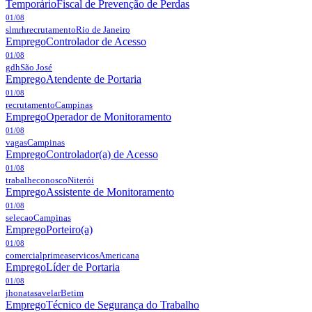
Temporário
Fiscal de Prevenção de Perdas
01/08
slmrhrecrutamento
Rio de Janeiro
Emprego
Controlador de Acesso
01/08
gdh
São José
Emprego
Atendente de Portaria
01/08
recrutamento
Campinas
Emprego
Operador de Monitoramento
01/08
vagas
Campinas
Emprego
Controlador(a) de Acesso
01/08
trabalheconosco
Niterói
Emprego
Assistente de Monitoramento
01/08
selecao
Campinas
Emprego
Porteiro(a)
01/08
comercialprimeaservicos
Americana
Emprego
Líder de Portaria
01/08
jhonatasavelar
Betim
Emprego
Técnico de Segurança do Trabalho