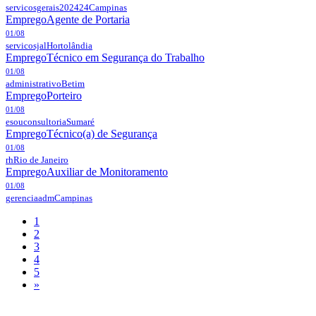
servicosgerais202424
Campinas
Emprego
Agente de Portaria
01/08
servicosjal
Hortolândia
Emprego
Técnico em Segurança do Trabalho
01/08
administrativo
Betim
Emprego
Porteiro
01/08
esouconsultoria
Sumaré
Emprego
Técnico(a) de Segurança
01/08
rh
Rio de Janeiro
Emprego
Auxiliar de Monitoramento
01/08
gerenciaadm
Campinas
1
2
3
4
5
»