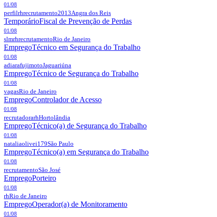
01/08
perfilrhrecrutamento2013
Angra dos Reis
Temporário
Fiscal de Prevenção de Perdas
01/08
slmrhrecrutamento
Rio de Janeiro
Emprego
Técnico em Segurança do Trabalho
01/08
adiarafujimoto
Jaguariúna
Emprego
Técnico de Segurança do Trabalho
01/08
vagas
Rio de Janeiro
Emprego
Controlador de Acesso
01/08
recrutadorarh
Hortolândia
Emprego
Técnico(a) de Segurança do Trabalho
01/08
nataliaolivei179
São Paulo
Emprego
Técnico(a) em Segurança do Trabalho
01/08
recrutamento
São José
Emprego
Porteiro
01/08
rh
Rio de Janeiro
Emprego
Operador(a) de Monitoramento
01/08