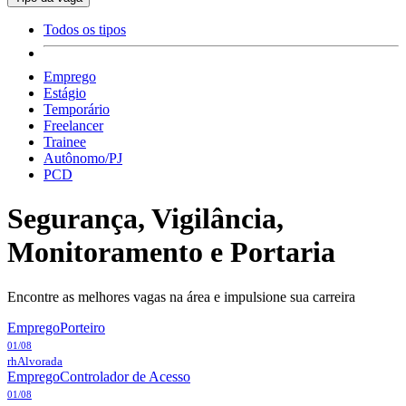
Todos os tipos
Emprego
Estágio
Temporário
Freelancer
Trainee
Autônomo/PJ
PCD
Segurança, Vigilância,
Monitoramento e Portaria
Encontre as melhores vagas na área e impulsione sua carreira
Emprego
Porteiro
01/08
rh
Alvorada
Emprego
Controlador de Acesso
01/08