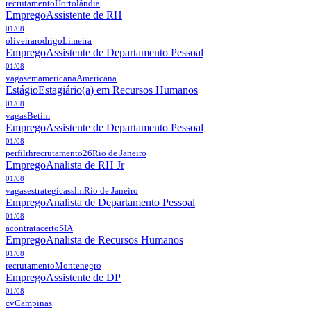
recrutamento
Hortolândia
Emprego
Assistente de RH
01/08
oliveirarodrigo
Limeira
Emprego
Assistente de Departamento Pessoal
01/08
vagasemamericana
Americana
Estágio
Estagiário(a) em Recursos Humanos
01/08
vagas
Betim
Emprego
Assistente de Departamento Pessoal
01/08
perfilrhrecrutamento26
Rio de Janeiro
Emprego
Analista de RH Jr
01/08
vagasestrategicasslm
Rio de Janeiro
Emprego
Analista de Departamento Pessoal
01/08
acontratacerto
SIA
Emprego
Analista de Recursos Humanos
01/08
recrutamento
Montenegro
Emprego
Assistente de DP
01/08
cv
Campinas