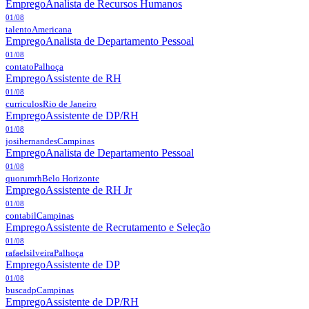
Emprego
Analista de Recursos Humanos
01/08
talento
Americana
Emprego
Analista de Departamento Pessoal
01/08
contato
Palhoça
Emprego
Assistente de RH
01/08
curriculos
Rio de Janeiro
Emprego
Assistente de DP/RH
01/08
josihernandes
Campinas
Emprego
Analista de Departamento Pessoal
01/08
quorumrh
Belo Horizonte
Emprego
Assistente de RH Jr
01/08
contabil
Campinas
Emprego
Assistente de Recrutamento e Seleção
01/08
rafaelsilveira
Palhoça
Emprego
Assistente de DP
01/08
buscadp
Campinas
Emprego
Assistente de DP/RH