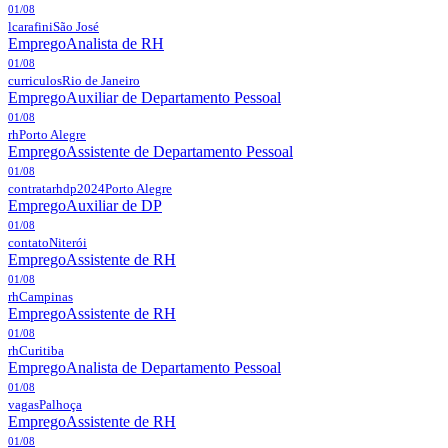
01/08
lcarafini
São José
Emprego
Analista de RH
01/08
curriculos
Rio de Janeiro
Emprego
Auxiliar de Departamento Pessoal
01/08
rh
Porto Alegre
Emprego
Assistente de Departamento Pessoal
01/08
contratarhdp2024
Porto Alegre
Emprego
Auxiliar de DP
01/08
contato
Niterói
Emprego
Assistente de RH
01/08
rh
Campinas
Emprego
Assistente de RH
01/08
rh
Curitiba
Emprego
Analista de Departamento Pessoal
01/08
vagas
Palhoça
Emprego
Assistente de RH
01/08