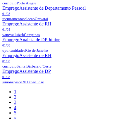
curriculo
Porto Alegre
Emprego
Assistente de Departamento Pessoal
01/08
recrutamentoselecao
Gravataí
Emprego
Assistente de RH
01/08
vanessaluizrh
Campinas
Emprego
Analista de DP Júnior
01/08
oportunidades
Rio de Janeiro
Emprego
Assistente de RH
01/08
curriculo
Santa Bárbara d`Oeste
Emprego
Assistente de DP
01/08
simonepsico2017
São José
1
2
3
4
5
»