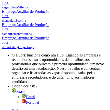
01/08
vagasrhino
Valinhos
Emprego
Auxiliar de Produção
01/08
rhegaplast
Brasília
Emprego
Auxiliar de Produção
01/08
caioaltheman
Valinhos
Emprego
Auxiliar de Produção
01/08
rhunidadetgt
Taguatinga
O Huork funciona como um Hub. Ligando as empresas e
recrutadores e suas oportunidades de trabalhos aos
profissionais que buscam a primeira oportunidade, um novo
desafio ou uma recolocação. Nosso trabalho é concentrar,
organizar e listar todas as vagas disponibilizadas pelas
empresa e recrutadores, e divulgar junto aos melhores
candidatos.
Onde você está?
Brasil
Brasil
Portugal