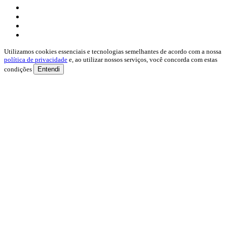
Utilizamos cookies essenciais e tecnologias semelhantes de acordo com a nossa
política de privacidade
e, ao utilizar nossos serviços, você concorda com estas
condições
Entendi