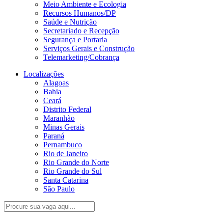
Meio Ambiente e Ecologia
Recursos Humanos/DP
Saúde e Nutrição
Secretariado e Recepção
Segurança e Portaria
Serviços Gerais e Construção
Telemarketing/Cobrança
Localizações
Alagoas
Bahia
Ceará
Distrito Federal
Maranhão
Minas Gerais
Paraná
Pernambuco
Rio de Janeiro
Rio Grande do Norte
Rio Grande do Sul
Santa Catarina
São Paulo