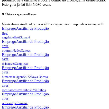
produção seja eficiente e ocorra dentro do cronograma estabelecido.
Este guia já foi lido
5.080
vezes
🎯 Últimas vagas semelhantes
Mantenha-se atualizado com as últimas vagas que correspondem ao seu perfil
Emprego
Auxiliar de Produção
Hoje
angelabellatti
Sumaré
Emprego
Auxiliar de Produção
07/08
oportunidades
Canoas
Emprego
Auxiliar de Produção
06/08
rh1sauvet
Campinas
Emprego
Auxiliar de Produção
04/08
bimaembalagens2022
Nova Odessa
Emprego
Auxiliar de Produção
03/08
recrutamentovalinhos37
Valinhos
Emprego
Auxiliar de Produção
01/08
selecaoflyer
Sumaré
Emprego
Auxiliar de Produção