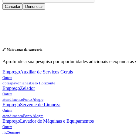
Cancelar
Denunciar
🔗 Mais vagas da
categoria
Aprofunde a sua pesquisa por oportunidades adicionais e expanda as s
Emprego
Auxiliar de Serviços Gerais
Ontem
obraspavonianas
Belo Horizonte
Emprego
Zelador
Ontem
atendimento
Porto Alegre
Emprego
Servente de Limpeza
Ontem
atendimento
Porto Alegre
Emprego
Lavador de Máquinas e Equipamentos
Ontem
rh2
Sumaré