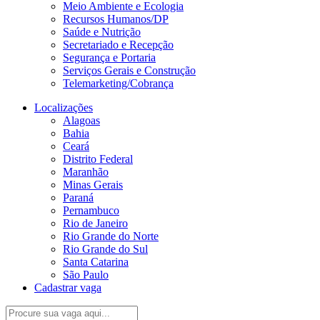
Meio Ambiente e Ecologia
Recursos Humanos/DP
Saúde e Nutrição
Secretariado e Recepção
Segurança e Portaria
Serviços Gerais e Construção
Telemarketing/Cobrança
Localizações
Alagoas
Bahia
Ceará
Distrito Federal
Maranhão
Minas Gerais
Paraná
Pernambuco
Rio de Janeiro
Rio Grande do Norte
Rio Grande do Sul
Santa Catarina
São Paulo
Cadastrar vaga