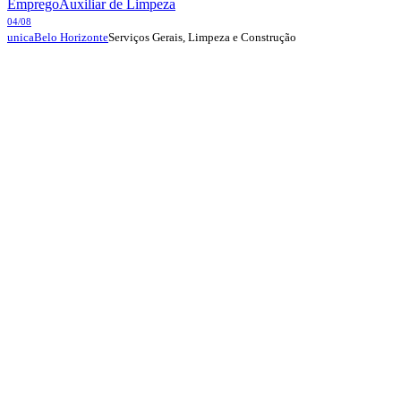
Emprego
Auxiliar de Limpeza
04/08
Serviços Gerais, Limpeza e Construção
unica
Belo Horizonte