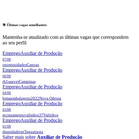
🎯 Últimas vagas semelhantes
Mantenha-se atualizado com as últimas vagas que correspondem
ao seu perfil
Emprego
Auxiliar de Produção
07/08
oportunidades
Canoas
Emprego
Auxiliar de Produção
06/08
rh1sauvet
Campinas
Emprego
Auxiliar de Produção
04/08
bimaembalagens2022
Nova Odessa
Emprego
Auxiliar de Produção
03/08
recrutamentovalinhos37
Valinhos
Emprego
Auxiliar de Produção
01/08
rhunidadetgt
Taguatinga
Saber mais sobre
Auxiliar de Produção