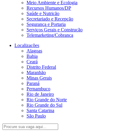
Meio Ambiente e Ecologia
Recursos Humanos/DP
Saúde e Nutrição
Secretariado e Recepção
Segurança e Portaria
Serviços Gerais e Construção
Telemarketing/Cobrança
Localizações
Alagoas
Bahia
Ceará
Distrito Federal
Maranhão
Minas Gerais
Paraná
Pernambuco
Rio de Janeiro
Rio Grande do Norte
Rio Grande do Sul
Santa Catarina
São Paulo