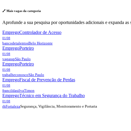
🔗 Mais vagas da
categoria
Aprofunde a sua pesquisa por oportunidades adicionais e expanda as s
Emprego
Controlador de Acesso
01/08
bancodetalentos
Belo Horizonte
Emprego
Porteiro
01/08
vagassp
São Paulo
Emprego
Porteiro
01/08
trabalheconosco
São Paulo
Emprego
Fiscal de Prevenção de Perdas
01/08
francildasilva
Timon
Emprego
Técnico em Segurança do Trabalho
01/08
Segurança, Vigilância, Monitoramento e Portaria
rh
Fortaleza