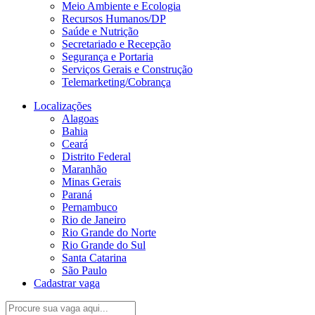
Meio Ambiente e Ecologia
Recursos Humanos/DP
Saúde e Nutrição
Secretariado e Recepção
Segurança e Portaria
Serviços Gerais e Construção
Telemarketing/Cobrança
Localizações
Alagoas
Bahia
Ceará
Distrito Federal
Maranhão
Minas Gerais
Paraná
Pernambuco
Rio de Janeiro
Rio Grande do Norte
Rio Grande do Sul
Santa Catarina
São Paulo
Cadastrar vaga