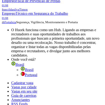
Emprego
Fiscal de Prevenção de Perdas
01/08
francildasilva
Timon
Emprego
Técnico em Segurança do Trabalho
01/08
Segurança, Vigilância, Monitoramento e Portaria
rh
Fortaleza
O Huork funciona como um Hub. Ligando as empresas e
recrutadores e suas oportunidades de trabalhos aos
profissionais que buscam a primeira oportunidade, um novo
desafio ou uma recolocação. Nosso trabalho é concentrar,
organizar e listar todas as vagas disponibilizadas pelas
empresa e recrutadores, e divulgar junto aos melhores
candidatos.
Onde você está?
Brasil
Brasil
Portugal
Cadastrar vaga
Vagas por cidade
Vagas em seu site
Guia de carreiras
Anunciantes
RSS Feeds