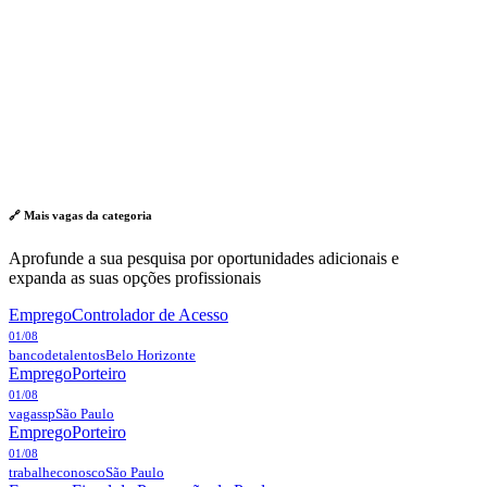
🔗 Mais vagas da
categoria
Aprofunde a sua pesquisa por oportunidades adicionais e
expanda as suas opções profissionais
Emprego
Controlador de Acesso
01/08
bancodetalentos
Belo Horizonte
Emprego
Porteiro
01/08
vagassp
São Paulo
Emprego
Porteiro
01/08
trabalheconosco
São Paulo