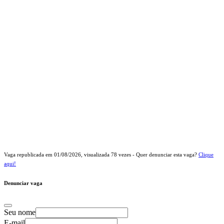
Vaga republicada em
01/08/2026
, visualizada
78
vezes - Quer denunciar esta vaga?
Clique
aqui!
Denunciar vaga
Seu nome
E-mail