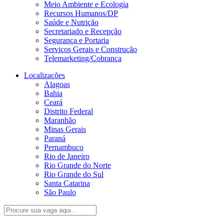
Meio Ambiente e Ecologia
Recursos Humanos/DP
Saúde e Nutrição
Secretariado e Recepção
Segurança e Portaria
Serviços Gerais e Construção
Telemarketing/Cobrança
Localizações
Alagoas
Bahia
Ceará
Distrito Federal
Maranhão
Minas Gerais
Paraná
Pernambuco
Rio de Janeiro
Rio Grande do Norte
Rio Grande do Sul
Santa Catarina
São Paulo