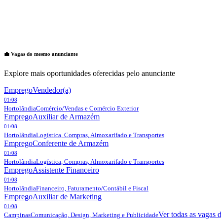
💼 Vagas do mesmo anunciante
Explore mais oportunidades oferecidas pelo anunciante
Emprego
Vendedor(a)
01/08
Hortolândia
Comércio/Vendas e Comércio Exterior
Emprego
Auxiliar de Armazém
01/08
Hortolândia
Logística, Compras, Almoxarifado e Transportes
Emprego
Conferente de Armazém
01/08
Hortolândia
Logística, Compras, Almoxarifado e Transportes
Emprego
Assistente Financeiro
01/08
Hortolândia
Financeiro, Faturamento/Contábil e Fiscal
Emprego
Auxiliar de Marketing
01/08
Ver todas as vagas 
Campinas
Comunicação, Design, Marketing e Publicidade