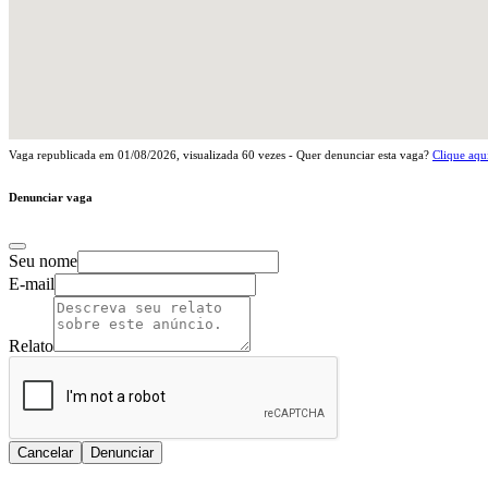
Vaga republicada em
01/08/2026
, visualizada
60
vezes - Quer denunciar esta vaga?
Clique aqu
Denunciar vaga
Seu nome
E-mail
Relato
Cancelar
Denunciar