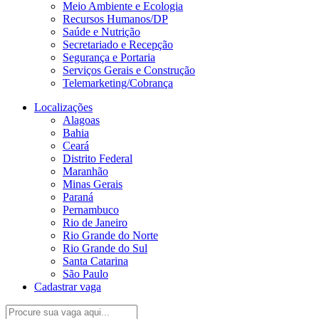
Meio Ambiente e Ecologia
Recursos Humanos/DP
Saúde e Nutrição
Secretariado e Recepção
Segurança e Portaria
Serviços Gerais e Construção
Telemarketing/Cobrança
Localizações
Alagoas
Bahia
Ceará
Distrito Federal
Maranhão
Minas Gerais
Paraná
Pernambuco
Rio de Janeiro
Rio Grande do Norte
Rio Grande do Sul
Santa Catarina
São Paulo
Cadastrar vaga