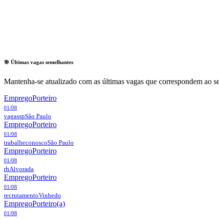
🎯 Últimas vagas semelhantes
Mantenha-se atualizado com as últimas vagas que correspondem ao se
Emprego
Porteiro
01/08
vagassp
São Paulo
Emprego
Porteiro
01/08
trabalheconosco
São Paulo
Emprego
Porteiro
01/08
rh
Alvorada
Emprego
Porteiro
01/08
recrutamento
Vinhedo
Emprego
Porteiro(a)
01/08