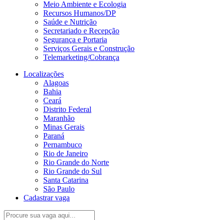
Meio Ambiente e Ecologia
Recursos Humanos/DP
Saúde e Nutrição
Secretariado e Recepção
Segurança e Portaria
Serviços Gerais e Construção
Telemarketing/Cobrança
Localizações
Alagoas
Bahia
Ceará
Distrito Federal
Maranhão
Minas Gerais
Paraná
Pernambuco
Rio de Janeiro
Rio Grande do Norte
Rio Grande do Sul
Santa Catarina
São Paulo
Cadastrar vaga