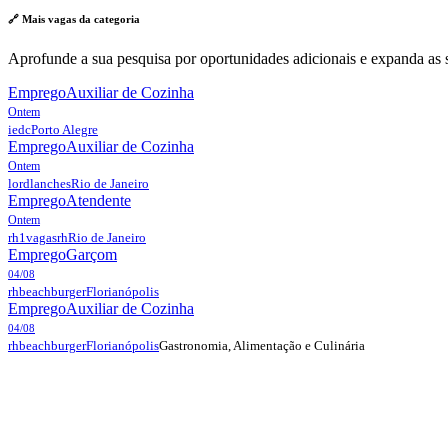
🔗 Mais vagas da
categoria
Aprofunde a sua pesquisa por oportunidades adicionais e expanda as s
Emprego
Auxiliar de Cozinha
Ontem
iedc
Porto Alegre
Emprego
Auxiliar de Cozinha
Ontem
lordlanches
Rio de Janeiro
Emprego
Atendente
Ontem
rh1vagasrh
Rio de Janeiro
Emprego
Garçom
04/08
rhbeachburger
Florianópolis
Emprego
Auxiliar de Cozinha
04/08
Gastronomia, Alimentação e Culinária
rhbeachburger
Florianópolis