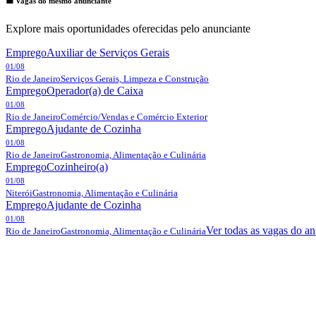
💼 Vagas do mesmo anunciante
Explore mais oportunidades oferecidas pelo anunciante
Emprego
Auxiliar de Serviços Gerais
01/08
Rio de Janeiro
Serviços Gerais, Limpeza e Construção
Emprego
Operador(a) de Caixa
01/08
Rio de Janeiro
Comércio/Vendas e Comércio Exterior
Emprego
Ajudante de Cozinha
01/08
Rio de Janeiro
Gastronomia, Alimentação e Culinária
Emprego
Cozinheiro(a)
01/08
Niterói
Gastronomia, Alimentação e Culinária
Emprego
Ajudante de Cozinha
01/08
Ver todas as vagas do an
Rio de Janeiro
Gastronomia, Alimentação e Culinária