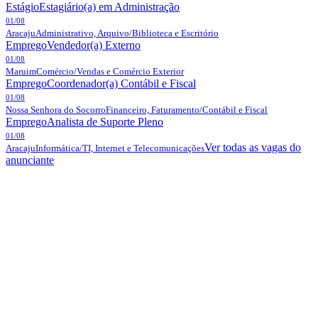
Estágio
Estagiário(a) em Administração
01/08
Aracaju
Administrativo, Arquivo/Biblioteca e Escritório
Emprego
Vendedor(a) Externo
01/08
Maruim
Comércio/Vendas e Comércio Exterior
Emprego
Coordenador(a) Contábil e Fiscal
01/08
Nossa Senhora do Socorro
Financeiro, Faturamento/Contábil e Fiscal
Emprego
Analista de Suporte Pleno
01/08
Ver todas as vagas do
Aracaju
Informática/TI, Internet e Telecomunicações
anunciante