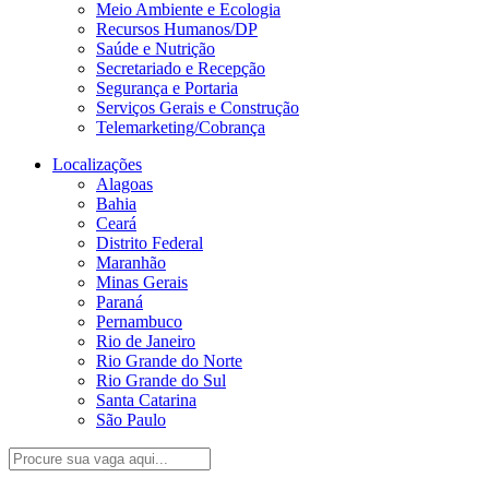
Meio Ambiente e Ecologia
Recursos Humanos/DP
Saúde e Nutrição
Secretariado e Recepção
Segurança e Portaria
Serviços Gerais e Construção
Telemarketing/Cobrança
Localizações
Alagoas
Bahia
Ceará
Distrito Federal
Maranhão
Minas Gerais
Paraná
Pernambuco
Rio de Janeiro
Rio Grande do Norte
Rio Grande do Sul
Santa Catarina
São Paulo