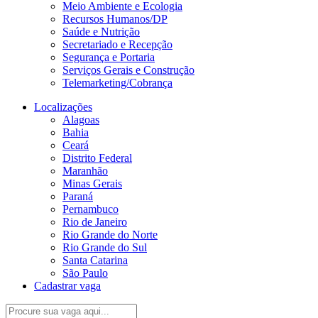
Meio Ambiente e Ecologia
Recursos Humanos/DP
Saúde e Nutrição
Secretariado e Recepção
Segurança e Portaria
Serviços Gerais e Construção
Telemarketing/Cobrança
Localizações
Alagoas
Bahia
Ceará
Distrito Federal
Maranhão
Minas Gerais
Paraná
Pernambuco
Rio de Janeiro
Rio Grande do Norte
Rio Grande do Sul
Santa Catarina
São Paulo
Cadastrar vaga