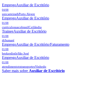
Emprego
Auxiliar de Escritório
04/08
unicarreirarh
Porto Alegre
Emprego
Auxiliar de Escritório
01/08
curriculosuacobrasil
Ceilândia
Trainee
Auxiliar de Escritório
01/08
rh
Sumaré
Emprego
Auxiliar de Escritório/Faturamento
01/08
brokerdistle
São José
Emprego
Auxiliar de Escritório
01/08
atendimentotstransportes
Vinhedo
Saber mais sobre
Auxiliar de Escritório