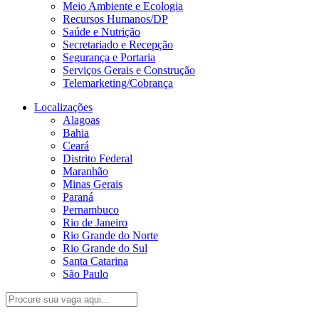
Meio Ambiente e Ecologia
Recursos Humanos/DP
Saúde e Nutrição
Secretariado e Recepção
Segurança e Portaria
Serviços Gerais e Construção
Telemarketing/Cobrança
Localizações
Alagoas
Bahia
Ceará
Distrito Federal
Maranhão
Minas Gerais
Paraná
Pernambuco
Rio de Janeiro
Rio Grande do Norte
Rio Grande do Sul
Santa Catarina
São Paulo