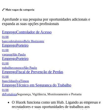
🔗 Mais vagas da
categoria
Aprofunde a sua pesquisa por oportunidades adicionais e
expanda as suas opções profissionais
Emprego
Controlador de Acesso
01/08
bancodetalentos
Belo Horizonte
Emprego
Porteiro
01/08
vagassp
São Paulo
Emprego
Porteiro
01/08
trabalheconosco
São Paulo
Emprego
Fiscal de Prevenção de Perdas
01/08
francildasilva
Timon
Emprego
Técnico em Segurança do Trabalho
01/08
Segurança, Vigilância, Monitoramento e Portaria
rh
Fortaleza
O Huork funciona como um Hub. Ligando as empresas e
recrutadores e suas oportunidades de trabalhos aos