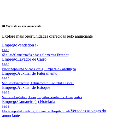
💼 Vagas do mesmo anunciante
Explore mais oportunidades oferecidas pelo anunciante
Emprego
Vendedor(a)
01/08
São José
Comércio/Vendas e Comércio Exterior
Emprego
Lavador de Carro
01/08
Florianópolis
Serviços Gerais, Limpeza e Construção
Emprego
Auxiliar de Faturamento
01/08
São José
Financeiro, Faturamento/Contábil e Fiscal
Emprego
Auxiliar de Estoque
01/08
São José
Logística, Compras, Almoxarifado e Transportes
Emprego
Camareiro(a) Hotelaria
01/08
Ver todas as vagas do
Florianópolis
Hotelaria, Turismo e Hospitalidade
anunciante