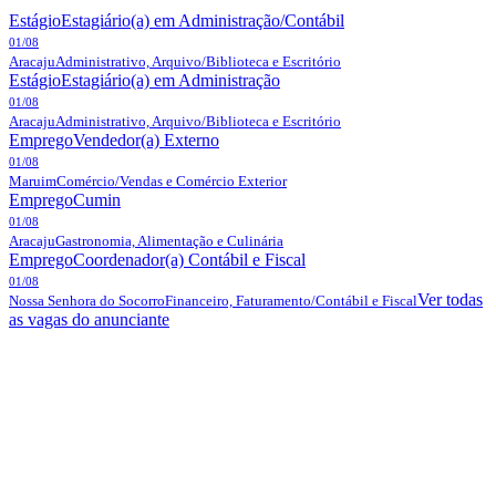
Estágio
Estagiário(a) em Administração/Contábil
01/08
Aracaju
Administrativo, Arquivo/Biblioteca e Escritório
Estágio
Estagiário(a) em Administração
01/08
Aracaju
Administrativo, Arquivo/Biblioteca e Escritório
Emprego
Vendedor(a) Externo
01/08
Maruim
Comércio/Vendas e Comércio Exterior
Emprego
Cumin
01/08
Aracaju
Gastronomia, Alimentação e Culinária
Emprego
Coordenador(a) Contábil e Fiscal
01/08
Ver todas
Nossa Senhora do Socorro
Financeiro, Faturamento/Contábil e Fiscal
as vagas do anunciante