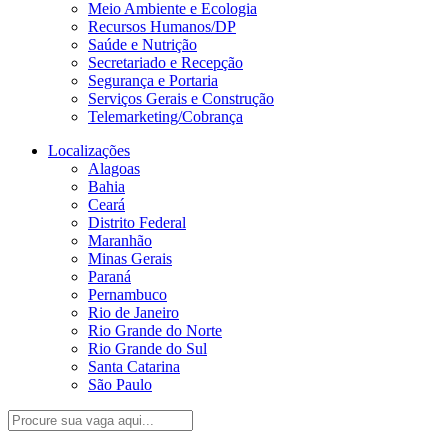
Meio Ambiente e Ecologia
Recursos Humanos/DP
Saúde e Nutrição
Secretariado e Recepção
Segurança e Portaria
Serviços Gerais e Construção
Telemarketing/Cobrança
Localizações
Alagoas
Bahia
Ceará
Distrito Federal
Maranhão
Minas Gerais
Paraná
Pernambuco
Rio de Janeiro
Rio Grande do Norte
Rio Grande do Sul
Santa Catarina
São Paulo