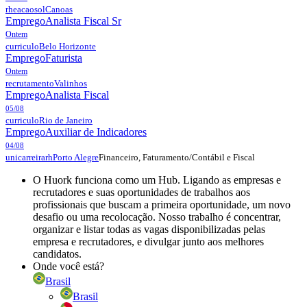
rheacaosol
Canoas
Emprego
Analista Fiscal Sr
Ontem
curriculo
Belo Horizonte
Emprego
Faturista
Ontem
recrutamento
Valinhos
Emprego
Analista Fiscal
05/08
curriculo
Rio de Janeiro
Emprego
Auxiliar de Indicadores
04/08
Financeiro, Faturamento/Contábil e Fiscal
unicarreirarh
Porto Alegre
O Huork funciona como um Hub. Ligando as empresas e
recrutadores e suas oportunidades de trabalhos aos
profissionais que buscam a primeira oportunidade, um novo
desafio ou uma recolocação. Nosso trabalho é concentrar,
organizar e listar todas as vagas disponibilizadas pelas
empresa e recrutadores, e divulgar junto aos melhores
candidatos.
Onde você está?
Brasil
Brasil