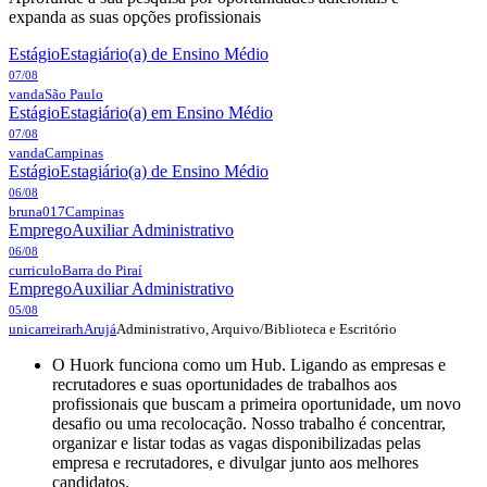
expanda as suas opções profissionais
Estágio
Estagiário(a) de Ensino Médio
07/08
vanda
São Paulo
Estágio
Estagiário(a) em Ensino Médio
07/08
vanda
Campinas
Estágio
Estagiário(a) de Ensino Médio
06/08
bruna017
Campinas
Emprego
Auxiliar Administrativo
06/08
curriculo
Barra do Piraí
Emprego
Auxiliar Administrativo
05/08
Administrativo, Arquivo/Biblioteca e Escritório
unicarreirarh
Arujá
O Huork funciona como um Hub. Ligando as empresas e
recrutadores e suas oportunidades de trabalhos aos
profissionais que buscam a primeira oportunidade, um novo
desafio ou uma recolocação. Nosso trabalho é concentrar,
organizar e listar todas as vagas disponibilizadas pelas
empresa e recrutadores, e divulgar junto aos melhores
candidatos.