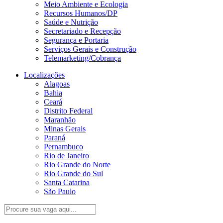
Meio Ambiente e Ecologia
Recursos Humanos/DP
Saúde e Nutrição
Secretariado e Recepção
Segurança e Portaria
Serviços Gerais e Construção
Telemarketing/Cobrança
Localizações
Alagoas
Bahia
Ceará
Distrito Federal
Maranhão
Minas Gerais
Paraná
Pernambuco
Rio de Janeiro
Rio Grande do Norte
Rio Grande do Sul
Santa Catarina
São Paulo