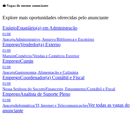
💼 Vagas do mesmo anunciante
Explore mais oportunidades oferecidas pelo anunciante
Estágio
Estagiário(a) em Administração
01/08
Aracaju
Administrativo, Arquivo/Biblioteca e Escritório
Emprego
Vendedor(a) Externo
01/08
Maruim
Comércio/Vendas e Comércio Exterior
Emprego
Cumin
01/08
Aracaju
Gastronomia, Alimentação e Culinária
Emprego
Coordenador(a) Contábil e Fiscal
01/08
Nossa Senhora do Socorro
Financeiro, Faturamento/Contábil e Fiscal
Emprego
Analista de Suporte Pleno
01/08
Ver todas as vagas do
Aracaju
Informática/TI, Internet e Telecomunicações
anunciante