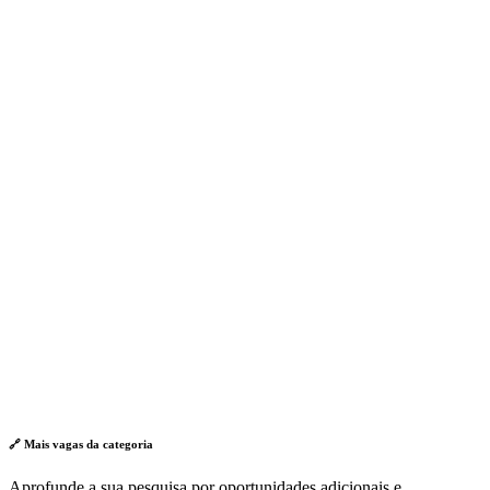
🔗 Mais vagas da
categoria
Aprofunde a sua pesquisa por oportunidades adicionais e