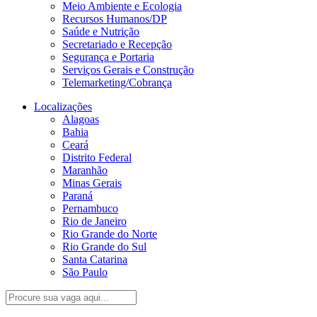
Meio Ambiente e Ecologia
Recursos Humanos/DP
Saúde e Nutrição
Secretariado e Recepção
Segurança e Portaria
Serviços Gerais e Construção
Telemarketing/Cobrança
Localizações
Alagoas
Bahia
Ceará
Distrito Federal
Maranhão
Minas Gerais
Paraná
Pernambuco
Rio de Janeiro
Rio Grande do Norte
Rio Grande do Sul
Santa Catarina
São Paulo