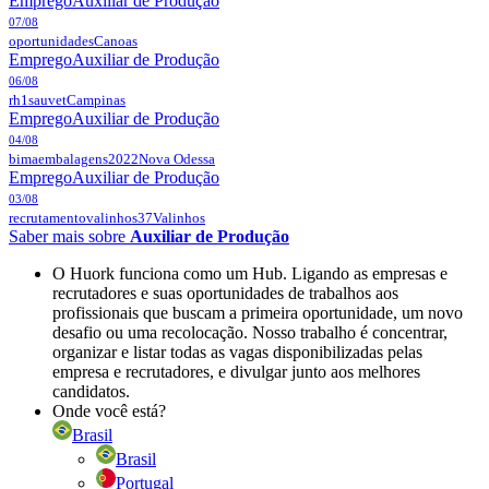
Emprego
Auxiliar de Produção
07/08
oportunidades
Canoas
Emprego
Auxiliar de Produção
06/08
rh1sauvet
Campinas
Emprego
Auxiliar de Produção
04/08
bimaembalagens2022
Nova Odessa
Emprego
Auxiliar de Produção
03/08
recrutamentovalinhos37
Valinhos
Saber mais sobre
Auxiliar de Produção
O Huork funciona como um Hub. Ligando as empresas e
recrutadores e suas oportunidades de trabalhos aos
profissionais que buscam a primeira oportunidade, um novo
desafio ou uma recolocação. Nosso trabalho é concentrar,
organizar e listar todas as vagas disponibilizadas pelas
empresa e recrutadores, e divulgar junto aos melhores
candidatos.
Onde você está?
Brasil
Brasil
Portugal