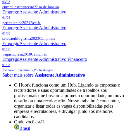
03/08
curriculosfinanceiro2
Rio de Janeiro
Emprego
Assistente Administrativo
01/08
gerirtalentos2024
Recife
Emprego
Assistente Administrativo
01/08
selecaorhlogistica2023
Campinas
Emprego
Assistente Administrativo
01/08
vagaempresa2018
Campinas
Emprego
Assistente Administrativo Financeiro
01/08
mozaracurriculospg
Porto Alegre
Saber mais sobre
Assistente Administrativo
O Huork funciona como um Hub. Ligando as empresas e
recrutadores e suas oportunidades de trabalhos aos
profissionais que buscam a primeira oportunidade, um novo
desafio ou uma recolocação. Nosso trabalho é concentrar,
organizar e listar todas as vagas disponibilizadas pelas
empresa e recrutadores, e divulgar junto aos melhores
candidatos.
Onde você está?
Brasil