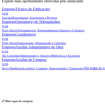
Explore mais oportunidades oferecidas pelo anunciante
Emprego
Técnico de Edificações
03/08
Gravataí
Engenharias, Arquitetura e Projetos
Emprego
Operador(a) de Telemarketing
01/08
Porto Alegre
Telemarketing, Teleatendimento/Suporte e Cobrança
Emprego
Cozinheiro(a)
01/08
Porto Alegre
Gastronomia, Alimentação e Culinária
Emprego
Auxiliar Administrativo de Obra
01/08
São Leopoldo
Administrativo, Arquivo/Biblioteca e Escritório
Emprego
Auxiliar de Compras
01/08
Ver todas as 
Novo Hamburgo
Logística, Compras, Almoxarifado e Transportes
🔗 Mais vagas da
categoria