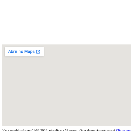
Vaga republicada em
01/08/2026
, visualizada
59
vezes - Quer denunciar esta vaga?
Clique aqu