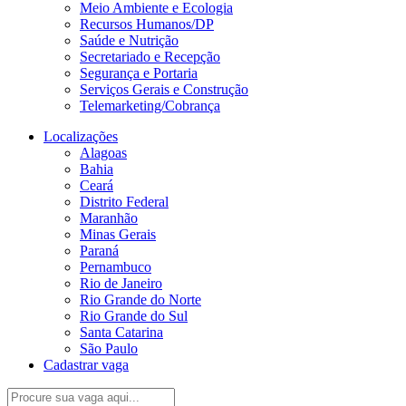
Meio Ambiente e Ecologia
Recursos Humanos/DP
Saúde e Nutrição
Secretariado e Recepção
Segurança e Portaria
Serviços Gerais e Construção
Telemarketing/Cobrança
Localizações
Alagoas
Bahia
Ceará
Distrito Federal
Maranhão
Minas Gerais
Paraná
Pernambuco
Rio de Janeiro
Rio Grande do Norte
Rio Grande do Sul
Santa Catarina
São Paulo
Cadastrar vaga