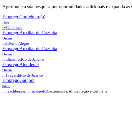
Aprofunde a sua pesquisa por oportunidades adicionais e expanda as s
Emprego
Confeiteiro(a)
Hoje
cv
Campinas
Emprego
Auxiliar de Cozinha
Ontem
iedc
Porto Alegre
Emprego
Auxiliar de Cozinha
Ontem
lordlanches
Rio de Janeiro
Emprego
Atendente
Ontem
rh1vagasrh
Rio de Janeiro
Emprego
Garçom
04/08
Gastronomia, Alimentação e Culinária
rhbeachburger
Florianópolis