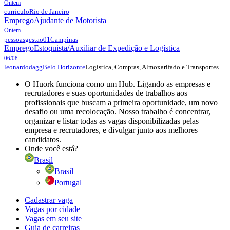
Ontem
curriculo
Rio de Janeiro
Emprego
Ajudante de Motorista
Ontem
pessoasgestao01
Campinas
Emprego
Estoquista/Auxiliar de Expedição e Logística
06/08
Logística, Compras, Almoxarifado e Transportes
leonardodagg
Belo Horizonte
O Huork funciona como um Hub. Ligando as empresas e
recrutadores e suas oportunidades de trabalhos aos
profissionais que buscam a primeira oportunidade, um novo
desafio ou uma recolocação. Nosso trabalho é concentrar,
organizar e listar todas as vagas disponibilizadas pelas
empresa e recrutadores, e divulgar junto aos melhores
candidatos.
Onde você está?
Brasil
Brasil
Portugal
Cadastrar vaga
Vagas por cidade
Vagas em seu site
Guia de carreiras