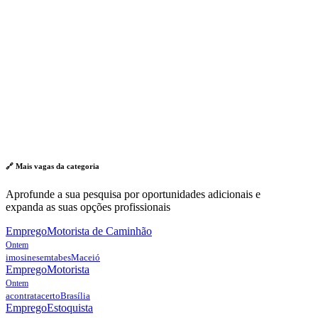
🔗 Mais vagas da
categoria
Aprofunde a sua pesquisa por oportunidades adicionais e
expanda as suas opções profissionais
Emprego
Motorista de Caminhão
Ontem
imosinesemtabes
Maceió
Emprego
Motorista
Ontem
acontratacerto
Brasília
Emprego
Estoquista