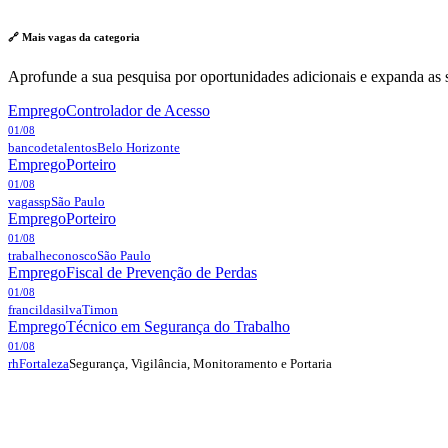
🔗 Mais vagas da
categoria
Aprofunde a sua pesquisa por oportunidades adicionais e expanda as s
Emprego
Controlador de Acesso
01/08
bancodetalentos
Belo Horizonte
Emprego
Porteiro
01/08
vagassp
São Paulo
Emprego
Porteiro
01/08
trabalheconosco
São Paulo
Emprego
Fiscal de Prevenção de Perdas
01/08
francildasilva
Timon
Emprego
Técnico em Segurança do Trabalho
01/08
Segurança, Vigilância, Monitoramento e Portaria
rh
Fortaleza