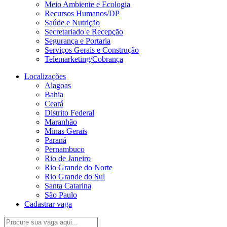
Meio Ambiente e Ecologia
Recursos Humanos/DP
Saúde e Nutrição
Secretariado e Recepção
Segurança e Portaria
Serviços Gerais e Construção
Telemarketing/Cobrança
Localizações
Alagoas
Bahia
Ceará
Distrito Federal
Maranhão
Minas Gerais
Paraná
Pernambuco
Rio de Janeiro
Rio Grande do Norte
Rio Grande do Sul
Santa Catarina
São Paulo
Cadastrar vaga