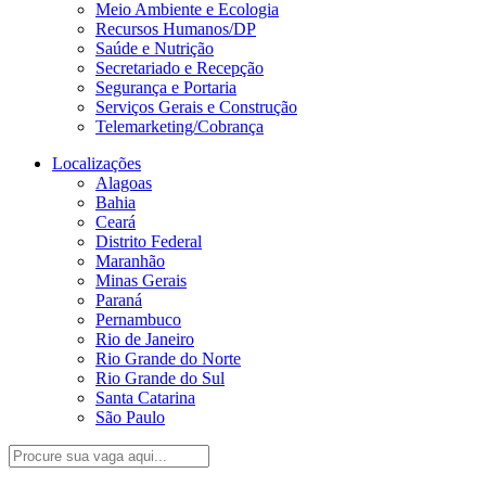
Meio Ambiente e Ecologia
Recursos Humanos/DP
Saúde e Nutrição
Secretariado e Recepção
Segurança e Portaria
Serviços Gerais e Construção
Telemarketing/Cobrança
Localizações
Alagoas
Bahia
Ceará
Distrito Federal
Maranhão
Minas Gerais
Paraná
Pernambuco
Rio de Janeiro
Rio Grande do Norte
Rio Grande do Sul
Santa Catarina
São Paulo