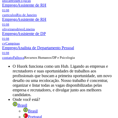
unicarreirarh
Tijucas
Emprego
Assistente de RH
01/08
curriculos
Rio de Janeiro
Emprego
Assistente de RH
01/08
oliveirarodrigo
Limeira
Emprego
Assistente de DP
01/08
cv
Campinas
Emprego
Analista de Departamento Pessoal
01/08
Recursos Humanos/DP e Psicologia
contato
Palhoça
O Huork funciona como um Hub. Ligando as empresas e
recrutadores e suas oportunidades de trabalhos aos
profissionais que buscam a primeira oportunidade, um novo
desafio ou uma recolocação. Nosso trabalho é concentrar,
organizar e listar todas as vagas disponibilizadas pelas
empresa e recrutadores, e divulgar junto aos melhores
candidatos.
Onde você está?
Brasil
Brasil
Portugal