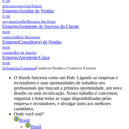
07/08
selecaoovosovizin
Timon
Emprego
Auxiliar de Vendas
07/08
weysmancoelho
Recanto das Emas
Emprego
Assistente do Sucesso do Cliente
06/08
curriculo
Belo Horizonte
Emprego
Consultor(a) de Vendas
06/08
contato
Rio de Janeiro
Emprego
Atendente/Caixa
06/08
Comércio/Vendas e Comércio Exterior
rh3omatuto
Campinas
O Huork funciona como um Hub. Ligando as empresas e
recrutadores e suas oportunidades de trabalhos aos
profissionais que buscam a primeira oportunidade, um novo
desafio ou uma recolocação. Nosso trabalho é concentrar,
organizar e listar todas as vagas disponibilizadas pelas
empresa e recrutadores, e divulgar junto aos melhores
candidatos.
Onde você está?
Brasil
Brasil