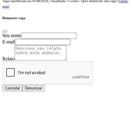
Vaga republicada em
01/08/2026
, visualizada
75
vezes - Quer denunciar esta vaga?
Clique
aqui!
Denunciar vaga
Seu nome
E-mail
Relato
Cancelar
Denunciar