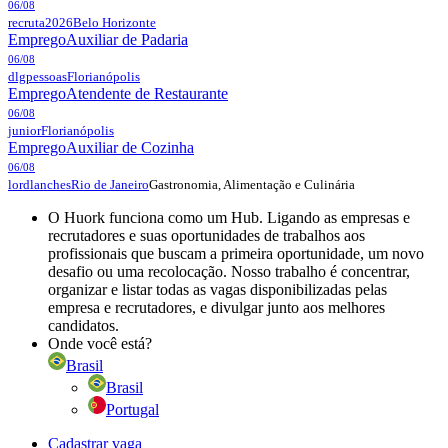
06/08
recruta2026
Belo Horizonte
Emprego
Auxiliar de Padaria
06/08
dlgpessoas
Florianópolis
Emprego
Atendente de Restaurante
06/08
junior
Florianópolis
Emprego
Auxiliar de Cozinha
06/08
Gastronomia, Alimentação e Culinária
lordlanches
Rio de Janeiro
O Huork funciona como um Hub. Ligando as empresas e
recrutadores e suas oportunidades de trabalhos aos
profissionais que buscam a primeira oportunidade, um novo
desafio ou uma recolocação. Nosso trabalho é concentrar,
organizar e listar todas as vagas disponibilizadas pelas
empresa e recrutadores, e divulgar junto aos melhores
candidatos.
Onde você está?
Brasil
Brasil
Portugal
Cadastrar vaga