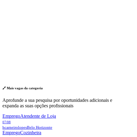
🔗 Mais vagas da
categoria
Aprofunde a sua pesquisa por oportunidades adicionais e
expanda as suas opções profissionais
Emprego
Atendente de Loja
07/08
hcarneirolopes
Belo Horizonte
Emprego
Cozinheira