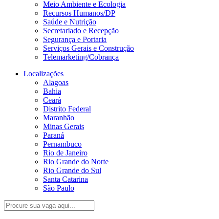
Meio Ambiente e Ecologia
Recursos Humanos/DP
Saúde e Nutrição
Secretariado e Recepção
Segurança e Portaria
Serviços Gerais e Construção
Telemarketing/Cobrança
Localizações
Alagoas
Bahia
Ceará
Distrito Federal
Maranhão
Minas Gerais
Paraná
Pernambuco
Rio de Janeiro
Rio Grande do Norte
Rio Grande do Sul
Santa Catarina
São Paulo