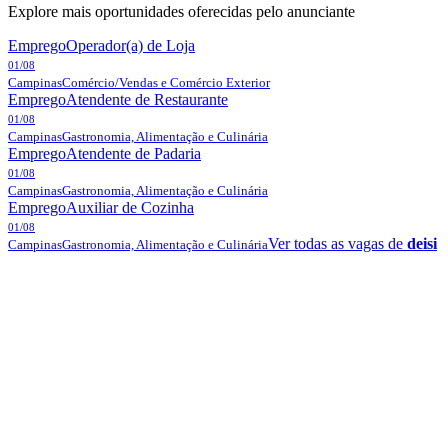
Explore mais oportunidades oferecidas pelo anunciante
Emprego
Operador(a) de Loja
01/08
Campinas
Comércio/Vendas e Comércio Exterior
Emprego
Atendente de Restaurante
01/08
Campinas
Gastronomia, Alimentação e Culinária
Emprego
Atendente de Padaria
01/08
Campinas
Gastronomia, Alimentação e Culinária
Emprego
Auxiliar de Cozinha
01/08
Ver todas as vagas de
deisi
Campinas
Gastronomia, Alimentação e Culinária