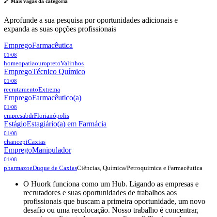
🔗 Mais vagas da
categoria
Aprofunde a sua pesquisa por oportunidades adicionais e
expanda as suas opções profissionais
Emprego
Farmacêutica
01/08
homeopatiaouropreto
Valinhos
Emprego
Técnico Químico
01/08
recrutamento
Extrema
Emprego
Farmacêutico(a)
01/08
empresabdr
Florianópolis
Estágio
Estagiário(a) em Farmácia
01/08
chancepi
Caxias
Emprego
Manipulador
01/08
Ciências, Química/Petroquimica e Farmacêutica
pharmazoe
Duque de Caxias
O Huork funciona como um Hub. Ligando as empresas e
recrutadores e suas oportunidades de trabalhos aos
profissionais que buscam a primeira oportunidade, um novo
desafio ou uma recolocação. Nosso trabalho é concentrar,