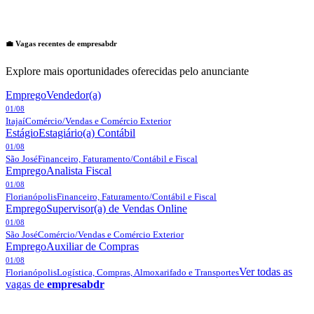
💼 Vagas recentes de
empresabdr
Explore mais oportunidades oferecidas pelo anunciante
Emprego
Vendedor(a)
01/08
Itajaí
Comércio/Vendas e Comércio Exterior
Estágio
Estagiário(a) Contábil
01/08
São José
Financeiro, Faturamento/Contábil e Fiscal
Emprego
Analista Fiscal
01/08
Florianópolis
Financeiro, Faturamento/Contábil e Fiscal
Emprego
Supervisor(a) de Vendas Online
01/08
São José
Comércio/Vendas e Comércio Exterior
Emprego
Auxiliar de Compras
01/08
Ver todas as
Florianópolis
Logística, Compras, Almoxarifado e Transportes
vagas de
empresabdr