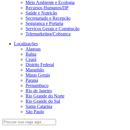
Meio Ambiente e Ecologia
Recursos Humanos/DP
Saúde e Nutrição
Secretariado e Recepção
Segurança e Portaria
Serviços Gerais e Construção
Telemarketing/Cobrança
Localizações
Alagoas
Bahia
Ceará
Distrito Federal
Maranhão
Minas Gerais
Paraná
Pernambuco
Rio de Janeiro
Rio Grande do Norte
Rio Grande do Sul
Santa Catarina
São Paulo