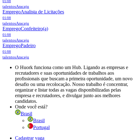
01/08
talentos
Aracaju
Emprego
Analista de Licitações
01/08
talentos
Aracaju
Emprego
Confeiteiro(a)
01/08
talentos
Aracaju
Emprego
Padeiro
01/08
talentos
Aracaju
O Huork funciona como um Hub. Ligando as empresas e
recrutadores e suas oportunidades de trabalhos aos
profissionais que buscam a primeira oportunidade, um novo
desafio ou uma recolocação. Nosso trabalho é concentrar,
organizar e listar todas as vagas disponibilizadas pelas
empresa e recrutadores, e divulgar junto aos melhores
candidatos.
Onde você está?
Brasil
Brasil
Portugal
Cadastrar vaga