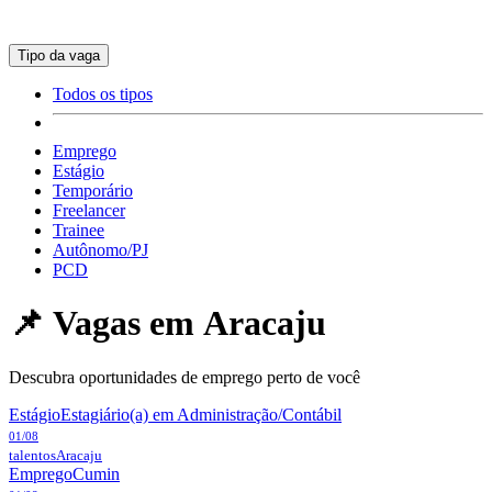
Tipo da vaga
Todos os tipos
Emprego
Estágio
Temporário
Freelancer
Trainee
Autônomo/PJ
PCD
📌 Vagas em
Aracaju
Descubra oportunidades de emprego perto de você
Estágio
Estagiário(a) em Administração/Contábil
01/08
talentos
Aracaju
Emprego
Cumin