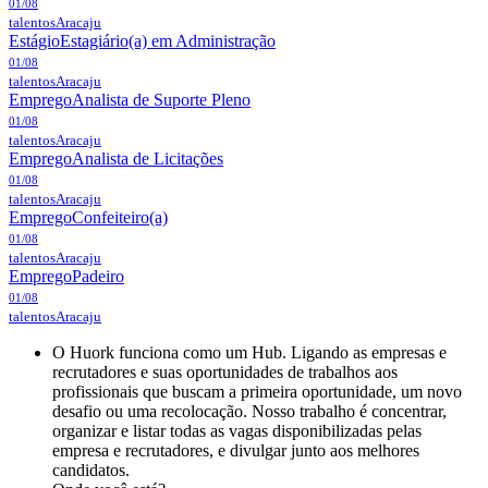
01/08
talentos
Aracaju
Estágio
Estagiário(a) em Administração
01/08
talentos
Aracaju
Emprego
Analista de Suporte Pleno
01/08
talentos
Aracaju
Emprego
Analista de Licitações
01/08
talentos
Aracaju
Emprego
Confeiteiro(a)
01/08
talentos
Aracaju
Emprego
Padeiro
01/08
talentos
Aracaju
O Huork funciona como um Hub. Ligando as empresas e
recrutadores e suas oportunidades de trabalhos aos
profissionais que buscam a primeira oportunidade, um novo
desafio ou uma recolocação. Nosso trabalho é concentrar,
organizar e listar todas as vagas disponibilizadas pelas
empresa e recrutadores, e divulgar junto aos melhores
candidatos.