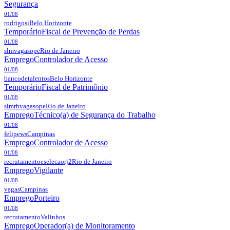
Segurança
01/08
rodrigosi
Belo Horizonte
Temporário
Fiscal de Prevenção de Perdas
01/08
slmvagasope
Rio de Janeiro
Emprego
Controlador de Acesso
01/08
bancodetalentos
Belo Horizonte
Temporário
Fiscal de Patrimônio
01/08
slmrhvagasope
Rio de Janeiro
Emprego
Técnico(a) de Segurança do Trabalho
01/08
felipews
Campinas
Emprego
Controlador de Acesso
01/08
recrutamentoeselecaorj2
Rio de Janeiro
Emprego
Vigilante
01/08
vagas
Campinas
Emprego
Porteiro
01/08
recrutamento
Valinhos
Emprego
Operador(a) de Monitoramento