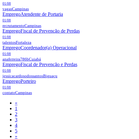
01/08
vagas
Campinas
Emprego
Atendente de Portaria
01/08
recrutamento
Campinas
Emprego
Fiscal de Prevenção de Perdas
01/08
talentos
Fortaleza
Emprego
Coordenador(a) Operacional
01/08
anaferreira786b
Cuiabá
Emprego
Fiscal de Prevenção e Perdas
01/08
jessicacardosodossantos
Biguaçu
Emprego
Porteiro
01/08
contato
Campinas
«
1
2
3
4
5
»