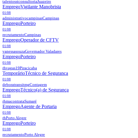
talentosstconsultoria
Juazeiro
Emprego
Vigilante Manobrista
01/08
administrativocampinas
Campinas
Emprego
Porteiro
01/08
recrutamento
Campinas
Emprego
Operador de CFTV
01/08
vanessasouza
Governador Valadares
Emprego
Porteiro
01/08
rhvagas19
Piracicaba
Temporário
Técnico de Segurança
01/08
deboratransitmg
Contagem
Emprego
Técnico(a) de Segurança
01/08
rhmacontrata
Sumaré
Emprego
Agente de Portaria
01/08
rh
Porto Alegre
Emprego
Porteiro
01/08
recrutamento
Porto Alegre