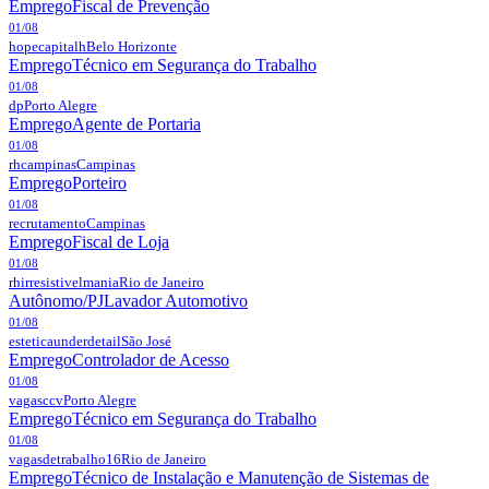
Emprego
Fiscal de Prevenção
01/08
hopecapitalh
Belo Horizonte
Emprego
Técnico em Segurança do Trabalho
01/08
dp
Porto Alegre
Emprego
Agente de Portaria
01/08
rhcampinas
Campinas
Emprego
Porteiro
01/08
recrutamento
Campinas
Emprego
Fiscal de Loja
01/08
rhirresistivelmania
Rio de Janeiro
Autônomo/PJ
Lavador Automotivo
01/08
esteticaunderdetail
São José
Emprego
Controlador de Acesso
01/08
vagasccv
Porto Alegre
Emprego
Técnico em Segurança do Trabalho
01/08
vagasdetrabalho16
Rio de Janeiro
Emprego
Técnico de Instalação e Manutenção de Sistemas de