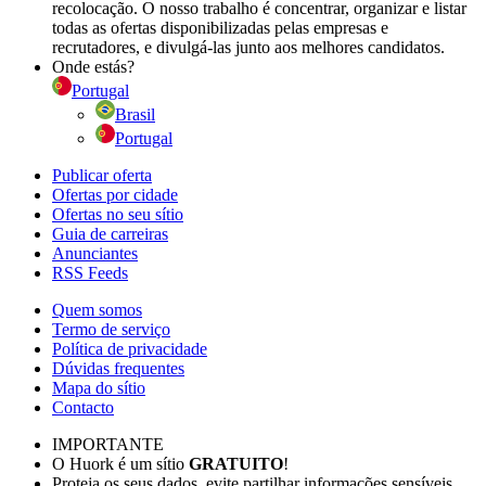
recolocação. O nosso trabalho é concentrar, organizar e listar
todas as ofertas disponibilizadas pelas empresas e
recrutadores, e divulgá-las junto aos melhores candidatos.
Onde estás?
Portugal
Brasil
Portugal
Publicar oferta
Ofertas por cidade
Ofertas no seu sítio
Guia de carreiras
Anunciantes
RSS Feeds
Quem somos
Termo de serviço
Política de privacidade
Dúvidas frequentes
Mapa do sítio
Contacto
IMPORTANTE
O Huork é um sítio
GRATUITO
!
Proteja os seus dados, evite partilhar informações sensíveis.