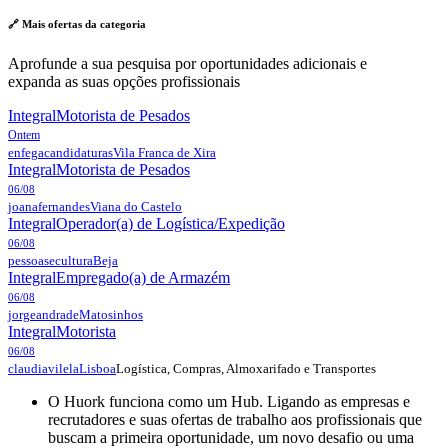
🔗 Mais ofertas da
categoria
Aprofunde a sua pesquisa por oportunidades adicionais e
expanda as suas opções profissionais
Integral
Motorista de Pesados
Ontem
enfegacandidaturas
Vila Franca de Xira
Integral
Motorista de Pesados
06/08
joanafernandes
Viana do Castelo
Integral
Operador(a) de Logística/Expedição
06/08
pessoasecultura
Beja
Integral
Empregado(a) de Armazém
06/08
jorgeandrade
Matosinhos
Integral
Motorista
06/08
Logística, Compras, Almoxarifado e Transportes
claudiavilela
Lisboa
O Huork funciona como um Hub. Ligando as empresas e
recrutadores e suas ofertas de trabalho aos profissionais que
buscam a primeira oportunidade, um novo desafio ou uma