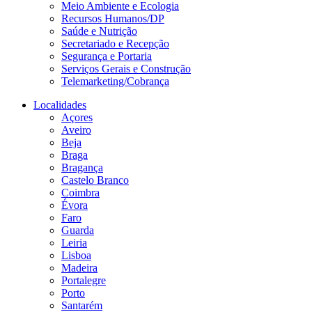
Meio Ambiente e Ecologia
Recursos Humanos/DP
Saúde e Nutrição
Secretariado e Recepção
Segurança e Portaria
Serviços Gerais e Construção
Telemarketing/Cobrança
Localidades
Açores
Aveiro
Beja
Braga
Bragança
Castelo Branco
Coimbra
Évora
Faro
Guarda
Leiria
Lisboa
Madeira
Portalegre
Porto
Santarém